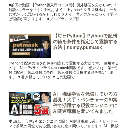
■前回の動画 【Python超入門コース⑲】例外処理を分かりやすく
解説♪エラーを上手に対処しよう！ Pythonのクラス継承は、一見
むずかしく思われるかもしれませんが、考え方からゆっくり学べ
ば理解が深まります。 ■プログラミング習...
【毎日Python】Pythonで配列
オススメ
の値を条件を指定して置換する
方法｜numpy.putmask
Pythonで配列の値を条件を指定して置換する方法です。 使用する
のは、NumPyライブラリのputmask関数です。 使い方は、第一引
数に配列、第二引数に条件、第三引数に置換する値を指定しま
す。 ▼書き起こしブログ ▼この動画で...
AI・機械学習を勉強している方
オススメ
必見！大手・ベンチャーのAI案
件で活躍する現役エンジニアに
AI関連職種を聞いてみました
本日は、「現役AIエンジニアに聞く AI関連職種 5選」というテー
マで前職の同僚である酒井さんに色々聞いていきます！ AI・機械