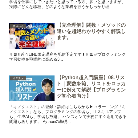
学習を仕事にしていきたいと思っている方、多いと思いますが、
実際にどんな職種、どのような業務を行うかしっかり理...
【完全理解】関数・メソッドの
オススメ
違いを超絶わかりやすく解説し
ます。
👨‍💻⬇︎近々LINE限定講座を配信予定です⬇︎👨‍💻 ✅プログラミング
学習効率を飛躍的に高める3...
【Python超入門講座】08.リス
オススメ
ト｜変数を箱、リストをロッカ
ーに例えて解説【プログラミン
グ初心者向け】
「キノクエスト」の登録・詳細はこちらから▶︎ e-ラーニング「キ
ノクエスト」なら、プログラミングの学習も、ITスキルアップ
も、生成AIも、学習し放題。 ハンズオンで実務にすぐ応用できる
問題もあります。 Pythonの基礎...