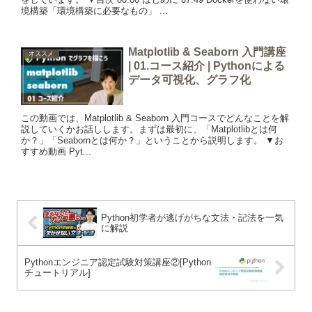
境構築「環境構築に必要なもの」 ...
Matplotlib & Seaborn 入門講座
オススメ
| 01.コース紹介 | Pythonによる
データ可視化、グラフ化
この動画では、Matplotlib & Seaborn 入門コースでどんなことを解
説していくかお話しします。まずは最初に、「Matplotlibとは何
か？」「Seabornとは何か？」ということから説明します。 ▼お
すすめ動画 Pyt...
Python初学者が逃げがちな文法・記法を一気
に解説
Pythonエンジニア認定試験対策講座②[Python
チュートリアル]