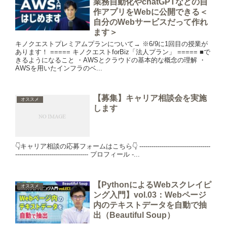
業務自動化やchatGPTなどの自
作アプリをWebに公開できる＜
自分のWebサービスだって作れ
ます＞
キノクエストプレミアムプランについて→ ※6/9に1回目の授業が
あります！ ===== キノクエストforBiz「法人プラン」 ===== ■で
きるようになること ・AWSとクラウドの基本的な概念の理解 ・
AWSを用いたインフラのベ...
【募集】キャリア相談会を実施
オススメ
します
👇キャリア相談の応募フォームはこちら👇 -----------------------------------
------------------------------------ プロフィール -...
【PythonによるWebスクレイピ
オススメ
ング入門】vol.03：Webページ
内のテキストデータを自動で抽
出（Beautiful Soup）