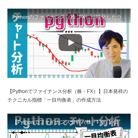
Pythonのファイナンス（株 , FX）に特化したライブラリの使い方を解説【データ可視化、チャート分析を中心に進めていきます】
【Pythonでファイナンス分析（株・FX）】日本発祥の
テクニカル指標「一目均衡表」の作成方法
【Pythonでファイナンス分析（株・FX）】日本発祥のテクニカル指標「一目均衡表」の作成方法