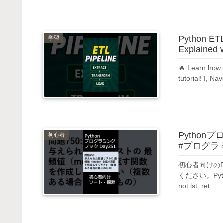
Python ETL 
学習
Explained 
🔥 Learn how t
tutorial! I, N
Python
初心者
#プログラミ
初心者向けの
ください。Pyth
not lst: ret...