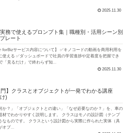
2025.11.30
実務で使えるプロンプト集｜職種別・活用シーン別
ンプレート
forBizサービス内容について】 ✅キノコードの動画を商用利用を
に使える ✅ダッシュボードで社員の学習進捗や定着度を把握でき
で「見るだけ」で終わらず知...
2025.11.30
on入門】クラスとオブジェクトが一発でわかる講座
け)
何か？」「オブジェクトとの違い」「なぜ必要なのか？」を、車の
題材でわかりやすく説明します。 クラスはモノの設計図（テンプ
うなものです。 クラスという設計図から実際に作られた実体（具
オブ...