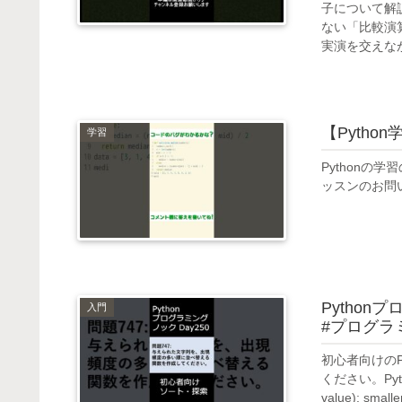
子について解
ない「比較演
実演を交えなが.
【Pytho
学習
Pythonの
ッスンのお問い
Python
入門
#プログラミ
初心者向けの
ください。Pyth
value): smaller