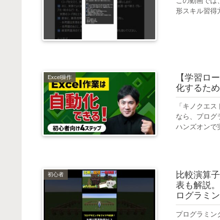
この動画では、
形スキル習得
【学習ロード
Excel操作
化するため
「キノクエス
なら、プログ
ハンズオンで実
比較演算子
初心者
表も解説。マ
ログラミング ,
プログラミング