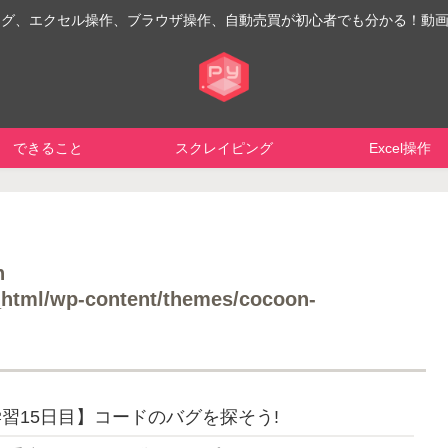
イピング、エクセル操作、ブラウザ操作、自動売買が初心者でも分かる！動
できること
スクレイピング
Excel操作
n
html/wp-content/themes/cocoon-
n学習15日目】コードのバグを探そう!