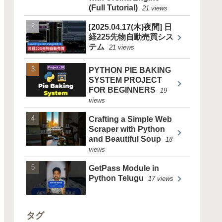
(Full Tutorial)
21 views
[2025.04.17(木)夜間] 日
経225先物自動売買シス
テム
21 views
PYTHON PIE BAKING
SYSTEM PROJECT
FOR BEGINNERS
19
views
Crafting a Simple Web
Scraper with Python
and Beautiful Soup
18
views
GetPass Module in
Python Telugu
17 views
タグ