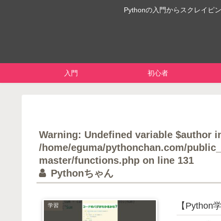
Pythonの入門からスクレ
入門
初心者
Warning
: Undefined variable $author i
/home/eguma/pythonchan.com/public_
master/functions.php
on line
131
Pythonちゃん
【Pytho
学習