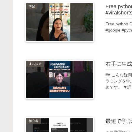
Free python
学習
#viralshort
Free python Ce
#google #pyt
右手に生成
オススメ
## こんな疑
ラミングを学ぶ
めです。 ▼詳
最短で学ぶ
初心者