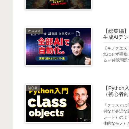
【総集編】
オススメ
生成AIテ
【キノクエスト
気にせず研修
る ✅確認問題
【Pyth
初心者
（初心者向
「クラスとは
例など身近な
レート）のよ
体的なモノ）が