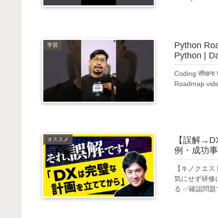
Python Roa
学習
Python | D
Coding सीखना च
Roadmap video म
【誤解→D
オススメ
例・成功事
【キノクエスト
気にせず研修
る ✅確認問題