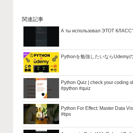
関連記事
А ты использовал ЭТОТ КЛАСС? 
Pythonを勉強したいならUde
Python Quiz | check your codi
#python #quiz
Python For Effect: Master Data Vi
#tips