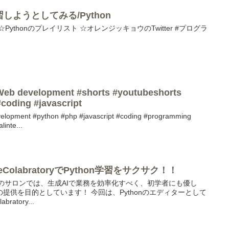
習しようとしてみる/Python
 ☆Pythonのプレイリスト ☆オレンジッキョウのTwitter #プログラ
Web development #shorts #youtubeshorts
#coding #javascript
elopment #python #php #javascript #coding #programming
linte...
eColabratoryでPython学習をサクサク！！
このサロンでは、生成AIで業務を効率化すべく、初学者にも優し
提供を目的としています！ 今回は、Pythonのエディターとして
atory...