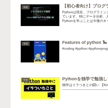
【初心者向け】プログラ
学習
Pythonは現在、プログラ
ています。特にデータ分析、
Pythonを学ぶことは今後の
Features of python 🐍
学習
#coding #python #pythonpro
Pythonを独学で勉
学習
独学はイラつきとの闘い 【Kindl
--------------------------------------