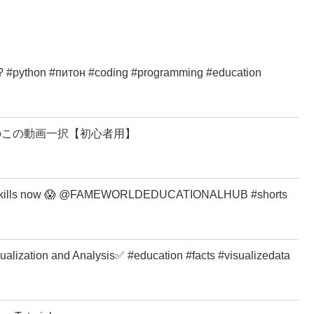
#python #питон #coding #programming #education
myのこの動画一択【初心者用】
ng skills now 😱 @FAMEWORLDEDUCATIONALHUB #shorts
sualization and Analysis✅ #education #facts #visualizedata