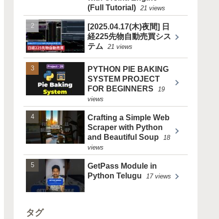
(Full Tutorial)
21 views
[2025.04.17(木)夜間] 日
経225先物自動売買シス
テム
21 views
PYTHON PIE BAKING
SYSTEM PROJECT
FOR BEGINNERS
19
views
Crafting a Simple Web
Scraper with Python
and Beautiful Soup
18
views
GetPass Module in
Python Telugu
17 views
タグ