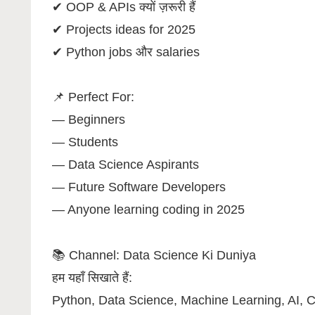
✔ OOP & APIs क्यों ज़रूरी हैं
✔ Projects ideas for 2025
✔ Python jobs और salaries
📌 Perfect For:
— Beginners
— Students
— Data Science Aspirants
— Future Software Developers
— Anyone learning coding in 2025
📚 Channel: Data Science Ki Duniya
हम यहाँ सिखाते हैं:
Python, Data Science, Machine Learning, AI, Cod