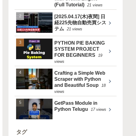
(Full Tutorial)
21 views
[2025.04.17(木)夜間] 日
経225先物自動売買シス
テム
21 views
PYTHON PIE BAKING
SYSTEM PROJECT
FOR BEGINNERS
19
views
Crafting a Simple Web
Scraper with Python
and Beautiful Soup
18
views
GetPass Module in
Python Telugu
17 views
タグ