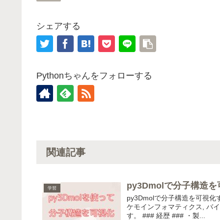
シェアする
Pythonちゃんをフォローする
関連記事
py3Dmolで分子構造
学習
py3Dmolで分子構造を可視化す
ケモインフォマティクス, バ
す。 ### 経歴 ### ・製...