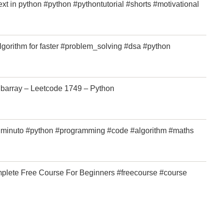
Text in python #python #pythontutorial #shorts #motivational
gorithm for faster #problem_solving #dsa #python
barray – Leetcode 1749 – Python
n minuto #python #programming #code #algorithm #maths
lete Free Course For Beginners #freecourse #course