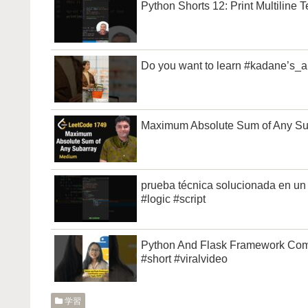
Python Shorts 12: Print Multiline 
Do you want to learn #kadane’s_al
Maximum Absolute Sum of Any Su
prueba técnica solucionada en u
#logic #script
Python And Flask Framework Comp
#short #viralvideo
学習