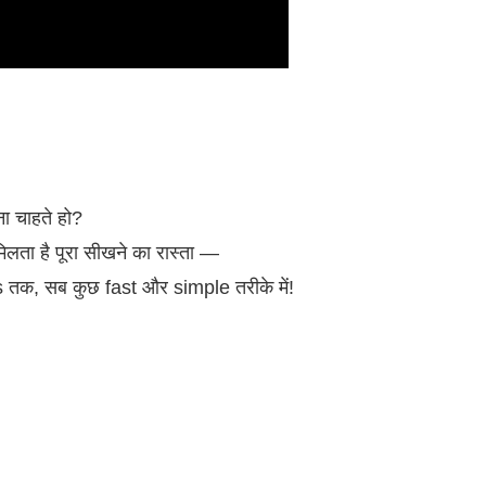
 चाहते हो?
 है पूरा सीखने का रास्ता —
क, सब कुछ fast और simple तरीके में!