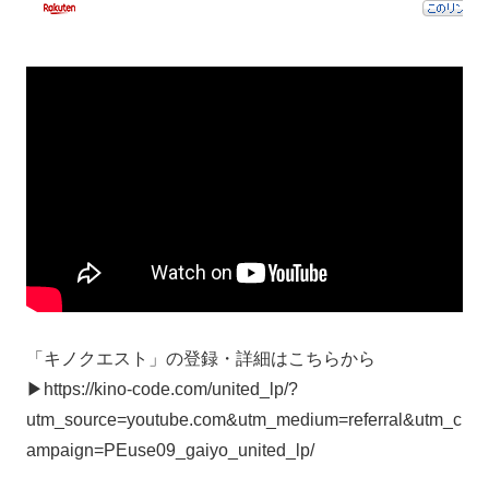
「キノクエスト」の登録・詳細はこちらから
▶︎https://kino-code.com/united_lp/?
utm_source=youtube.com&utm_medium=referral&utm_c
ampaign=PEuse09_gaiyo_united_lp/