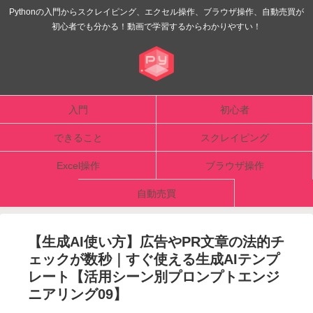
Pythonの入門からスクレイピング、エクセル操作、ブラウザ操作、自動売買が
初心者でも分かる！動画で学習するからわかりやすい！
入門
初心者
できること
スクレイピング
Excel操作
ブラウザ操作
自動売買
【生成AI使い方】広告やPR文章の法的チ
ェックが数秒｜すぐ使える生成AIテンプ
レート【活用シーン別プロンプトエンジ
ニアリング09】