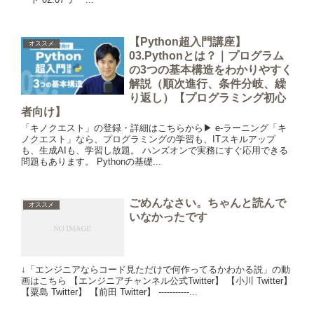
【Python超入門講座】
オススメ
03.Pythonとは？｜プログラム
の3つの基本構造をわかりやすく
解説（順次進行、条件分岐、繰
り返し）【プログラミング初心
者向け】
「キノクエスト」の登録・詳細はこちらから▶︎ e-ラーニング「キ
ノクエスト」なら、プログラミングの学習も、ITスキルアップ
も、生成AIも、学習し放題。 ハンズオンで実務にすぐ応用できる
問題もあります。 Pythonの基礎...
ごめんなさい。ちゃんと読んで
オススメ
いなかったです
↓「エンジニアならコード見ただけで何作ってるかわかる説」の動
画はこちら 【エンジニアチャンネル公式Twitter】 【小川 Twitter】
【粟島 Twitter】 【前田 Twitter】 -----------...