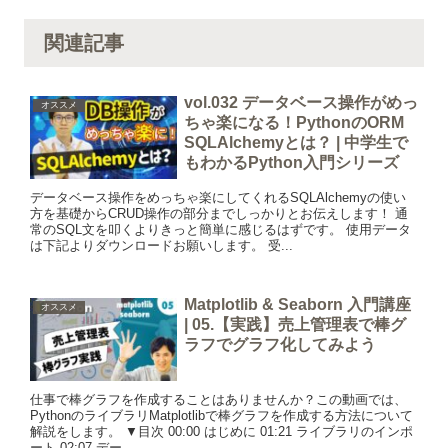
関連記事
vol.032 データベース操作がめっ
オススメ
ちゃ楽になる！PythonのORM
SQLAlchemyとは？ | 中学生で
もわかるPython入門シリーズ
データベース操作をめっちゃ楽にしてくれるSQLAlchemyの使い
方を基礎からCRUD操作の部分までしっかりとお伝えします！ 通
常のSQL文を叩くよりきっと簡単に感じるはずです。 使用データ
は下記よりダウンロードお願いします。 受...
Matplotlib & Seaborn 入門講座
オススメ
| 05.【実践】売上管理表で棒グ
ラフでグラフ化してみよう
仕事で棒グラフを作成することはありませんか？この動画では、
PythonのライブラリMatplotlibで棒グラフを作成する方法について
解説をします。 ▼目次 00:00 はじめに 01:21 ライブラリのインポ
ート 02:07 デー...