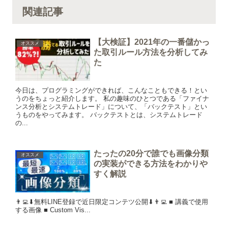
関連記事
【大検証】2021年の一番儲かっ
オススメ
た取引ルール方法を分析してみ
た
今日は、プログラミングができれば、こんなこともできる！とい
うのをちょっと紹介します。 私の趣味のひとつである「ファイナ
ンス分析とシステムトレード」について、「バックテスト」とい
うものをやってみます。 バックテストとは、システムトレード
の...
たったの20分で誰でも画像分類
オススメ
の実装ができる方法をわかりや
すく解説
👨‍💻⬇︎無料LINE登録で近日限定コンテツ公開⬇︎👨‍💻 ■ 講義で使用
する画像 ■ Custom Vis...