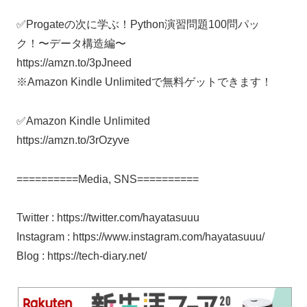
✅Progateの次に学ぶ！Python演習問題100問パッ
ク！〜データ構造編〜
https://amzn.to/3pJneed
※Amazon Kindle Unlimitedで無料ゲットできます！
✅Amazon Kindle Unlimited
https://amzn.to/3rOzyve
==========Media, SNS==========
Twitter : https://twitter.com/hayatasuuu
Instagram : https://www.instagram.com/hayatasuuu/
Blog : https://tech-diary.net/