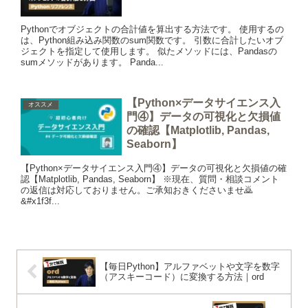
Pythonでオブジェクトの合計値を算出する方法です。 使用するの
は、Python組み込み関数のsum関数です。 引数に合計したいオブ
ジェクトを指定して使用します。 似たメソッドには、Pandasの
sumメソッドがあります。 Panda...
【Python×データサイエンス入
オススメ
門④】データの可視化と欠損値
の確認【Matplotlib, Pandas,
Seaborn】
【Python×データサイエンス入門④】データの可視化と欠損値の確
認【Matplotlib, Pandas, Seaborn】 ※現在、質問・相談コメント
の返信は対応しておりません。ご承知おきくださいませ🙇
&#x1f3f...
【毎日Python】アルファベットや文字を数字
（アスキーコード）に変換する方法｜ord