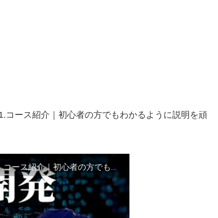
座01.コース紹介｜初心者の方でもわかるように説明を頑
【Pythonで始める人工知能入門講座】AI講座01.コース紹介｜初心者の方でもわかるように説明を頑張ります！