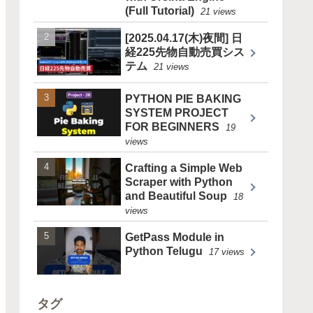
(Full Tutorial)
21 views
[2025.04.17(木)夜間] 日
経225先物自動売買シス
テム
21 views
PYTHON PIE BAKING
SYSTEM PROJECT
FOR BEGINNERS
19
views
Crafting a Simple Web
Scraper with Python
and Beautiful Soup
18
views
GetPass Module in
Python Telugu
17 views
タグ