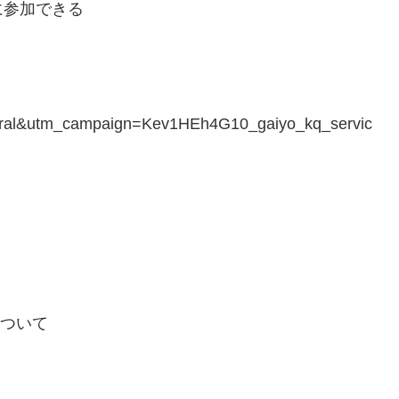
に参加できる
ral&utm_campaign=Kev1HEh4G10_gaiyo_kq_servic
について