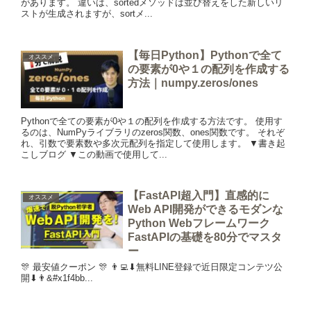
があります。 違いは、sortedメソッドは並び替えをした新しいリ
ストが生成されますが、sortメ...
【毎日Python】Pythonで全て
オススメ
の要素が0や１の配列を作成する
方法｜numpy.zeros/ones
Pythonで全ての要素が0や１の配列を作成する方法です。 使用す
るのは、NumPyライブラリのzeros関数、ones関数です。 それぞ
れ、引数で要素数や多次元配列を指定して使用します。 ▼書き起
こしブログ ▼この動画で使用して...
【FastAPI超入門】直感的に
オススメ
Web API開発ができるモダンな
Python Webフレームワーク
FastAPIの基礎を80分でマスタ
ー
🎊 最安値クーポン 🎊 👨‍💻⬇︎無料LINE登録で近日限定コンテツ公
開⬇︎👨‍&#x1f4bb...