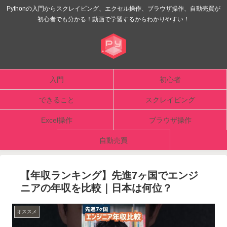
Pythonの入門からスクレイピング、エクセル操作、ブラウザ操作、自動売買が
初心者でも分かる！動画で学習するからわかりやすい！
入門
初心者
できること
スクレイピング
Excel操作
ブラウザ操作
自動売買
【年収ランキング】先進7ヶ国でエンジ
ニアの年収を比較｜日本は何位？
オススメ