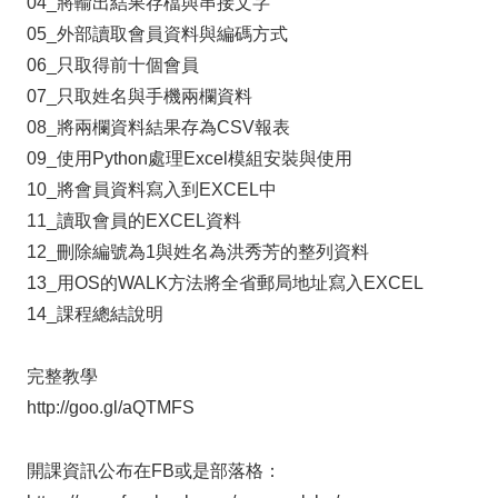
04_將輸出結果存檔與串接文字
05_外部讀取會員資料與編碼方式
06_只取得前十個會員
07_只取姓名與手機兩欄資料
08_將兩欄資料結果存為CSV報表
09_使用Python處理Excel模組安裝與使用
10_將會員資料寫入到EXCEL中
11_讀取會員的EXCEL資料
12_刪除編號為1與姓名為洪秀芳的整列資料
13_用OS的WALK方法將全省郵局地址寫入EXCEL
14_課程總結說明
完整教學
http://goo.gl/aQTMFS
開課資訊公布在FB或是部落格：