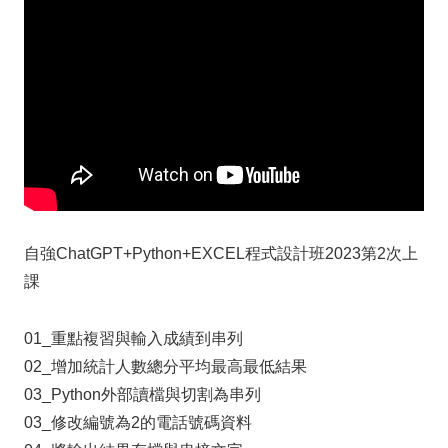
自強ChatGPT+Python+EXCEL程式設計班2023第2次上
課
01_重點複習與輸入成績到串列
02_增加統計人數總分平均最高最低結果
03_Python外部讀檔與切割為串列
03_修改編號為2的電話號碼資料