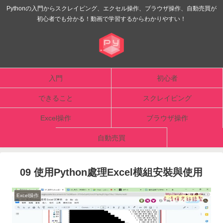
Pythonの入門からスクレイピング、エクセル操作、ブラウザ操作、自動売買が
初心者でも分かる！動画で学習するからわかりやすい！
入門
初心者
できること
スクレイピング
Excel操作
ブラウザ操作
自動売買
09 使用Python處理Excel模組安裝與使用
Excel操作