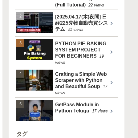
(Full Tutorial)
22 views
[2025.04.17(木)夜間] 日
経225先物自動売買シス
テム
21 views
PYTHON PIE BAKING
SYSTEM PROJECT
FOR BEGINNERS
19
views
Crafting a Simple Web
Scraper with Python
and Beautiful Soup
17
views
GetPass Module in
Python Telugu
17 views
タグ