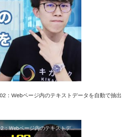
l.02：Webページ内のテキストデータを自動で抽出
【PythonによるWebスクレイピング入門】vol.02：Webページ内のテキストデータを自動で抽出（Selenium）