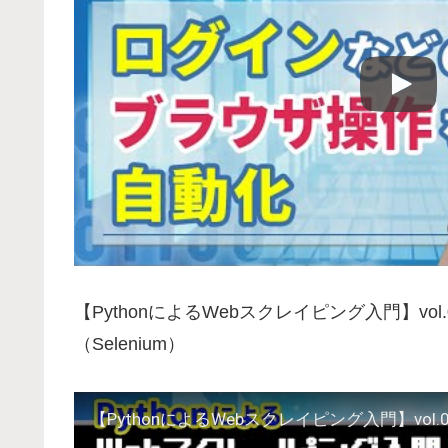
【PythonによるWebスクレイピング入門】vo
（Selenium）