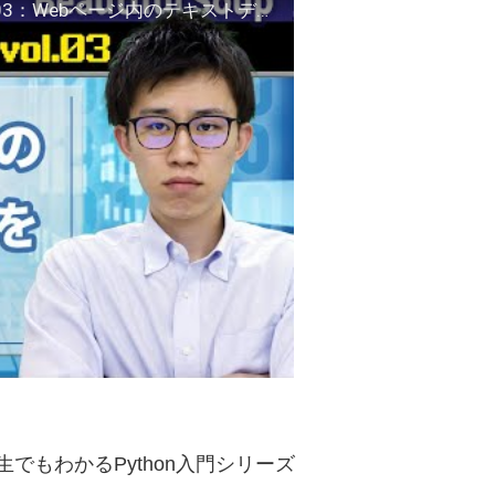
【PythonによるWebスクレイピング入門】vol.03：Webページ内のテキストデータを自動で抽出（Beautiful Soup）
学生でもわかるPython入門シリーズ