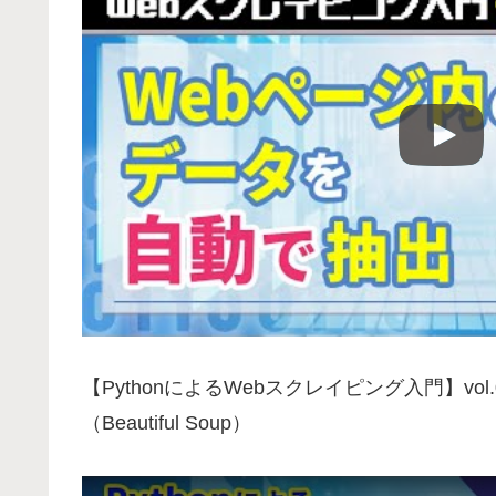
【PythonによるWebスクレイピング入門】vo
（Beautiful Soup）