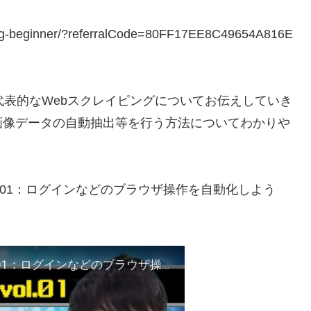
ing-beginner/?referralCode=80FF17EE8C49654A816E
も代表的なWebスクレイピングについてお伝えしていき
画像データの自動抽出等を行う方法についてわかりや
l.01：ログインなどのブラウザ操作を自動化しよう
【PythonによるWebスクレイピング入門】vol.01：ログインなどのブラウザ操作を自動化しよう（Selenium）