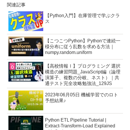
関連記事
【Python入門】在庫管理で学ぶクラ
ス
【こつこつPython】Pythonで連続一
様分布に従う乱数を求める方法｜
numpy.random.uniform
【高校情報Ⅰ】プログラミング 選択
構造の練習問題_JavaScript編（論理
演算子、複数の分岐、ネスト）｜共
通テスト完全攻略勉強法_129JS
2023年06月05日 機械学習でのロト
予想結果♪
Python ETL Pipeline Tutorial |
Extract-Transform-Load Explained