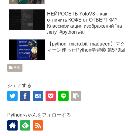
НЕЙРОСЕТЬ YoloV8 – как
отличить КОФЕ от ОТВЕРТКИ?
Классификация изображений “на
лету” #python #ai
【python+micro:bit+maqueen】マク
ィーン使ったPython学習⑩ 第579回
学習
シェアする
Pythonちゃんをフォローする