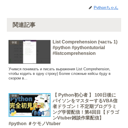
Pythonちゃん
関連記事
List Comprehension (часть 1)
学習
#python #pythontutorial
#listcomprehension
Учимся понимать и писать выражения List Comprehension,
чтобы кодить в одну строку) Более сложные кейсы буду в
скором в...
【 Python初心者 】 100日後に
学習
パイソンをマスターするVBA信
者ドラゴン！不定期プログラミ
ング学習配信！第4回目【ドラゴ
ンVtuber雑談作業配信】
#python ＃ケモノVtuber