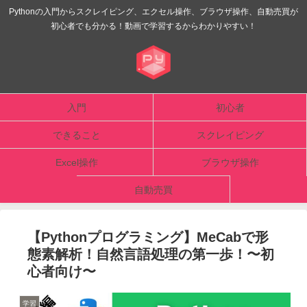
Pythonの入門からスクレイピング、エクセル操作、ブラウザ操作、自動売買が
初心者でも分かる！動画で学習するからわかりやすい！
入門
初心者
できること
スクレイピング
Excel操作
ブラウザ操作
自動売買
【Pythonプログラミング】MeCabで形
態素解析！自然言語処理の第一歩！〜初
心者向け〜
学習