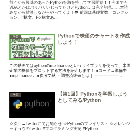
前々から興味のあったPythonを満を持して学習開始！！今までも
VBAとかはバリバリいじってたけどPython…は完全初見……本読
みながら雑談しながらやってくよ！🐸 前回は基礎変数、コレクシ
ョン、if構文、For構文あ...
Pythonで株価のチャートを作成
学習
しよう！
この動画ではpythonのmplfinanceというライブラリを使って、米国
企業の株価をプロットする方法を紹介します！ ●コード→準備中
●mplfinance： ●参考文献 ・調整済終値とは｜ -------------------...
【第1回】Pythonを学習しよう
学習
としてみる/Python
☆次回→Twitterにてお知らせ ☆Pythonのプレイリスト ☆オレンジ
ッキョウのTwitter #プログラミング実況 #Python