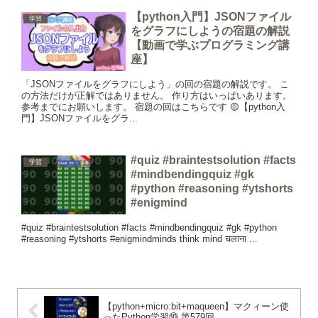
【python入門】JSONファイル
学習
をグラフにしようの宿題の解説
【動画で学ぶプログラミング講
座】
「JSONファイルをグラフにしよう」の回の宿題の解説です。 こ
の方法だけが正解ではありません。 作り方はいっぱいあります。
参考までにお願いします。 宿題の回はこちらです 🟡【python入
門】JSONファイルをグラ...
#quiz #braintestsolution #facts
学習
#mindbendingquiz #gk
#python #reasoning #ytshorts
#enigmind
#quiz #braintestsolution #facts #mindbendingquiz #gk #python
#reasoning #ytshorts #enigmindminds think mind चलाना ...
【python+micro:bit+maqueen】マクィーン使
ったPython学習⑩ 第579回