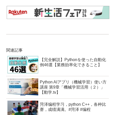
関連記事
【完全解説】Pythonを使った自動化
例46選【業務効率化できること】
Python AIアプリ（機械学習）使い方
講座 第9章「機械学習活用（２）」
【動学.tv】
菏泽编程学习，python C++，各种比
赛，成绩满满。#菏泽 #编程