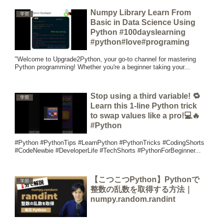
Numpy Library Learn From
学習
Basic in Data Science Using
Python #100dayslearning
#python#love#programing
"Welcome to Upgrade2Python, your go-to channel for mastering
Python programming! Whether you're a beginner taking your...
Stop using a third variable! 🔁
学習
Learn this 1-line Python trick
to swap values like a pro!💻🔥
#Python
#Python #PythonTips #LearnPython #PythonTricks #CodingShorts
#CodeNewbie #DeveloperLife #TechShorts #PythonForBeginner...
【こつこつPython】Pythonで
学習
整数の乱数を取得する方法｜
numpy.random.randint