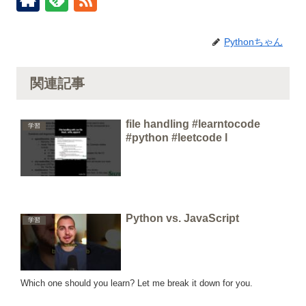
Pythonちゃん
関連記事
file handling #learntocode
学習
#python #leetcode l
Python vs. JavaScript
学習
Which one should you learn? Let me break it down for you.