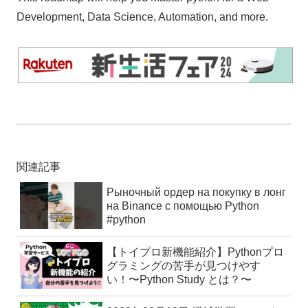
Development, Data Science, Automation, and more.
関連記事
Рыночный ордер на покупку в лонг
на Binance с помощью Python
#python
【トイプロ新機能紹介】Pythonプロ
グラミングの苦手が見つけやす
い！〜Python Study とは？〜