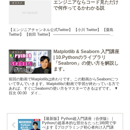
エンジニアならコード見ただけ
オススメ
で何作ってるかわかる説
【エンジニアチャンネル公式Twitter】 【小川 Twitter】 【粟島
Twitter】 【前田 Twitter】 -------------------------------------------------...
Matplotlib & Seaborn 入門講座
オススメ
| 10.Pythonのライブラリ
「Seabron」の使い方を解説し
ます。
前回の動画でMatplotlibは終わりです。この動画からSeabornにつ
いて学んでいきます。Matplotlibの動画で学習が終わっている方で
あれば、すぐにSeabornの使い方をマスターできるはずです。 ▼
目次 00:00 ダイ...
【最新版】Python超入門講座（合併版）｜
Pythonの超基本的な部分をたった1時間で学
べます【プログラミング初心者向け入門講