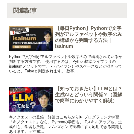
関連記事
【毎日Python】Pythonで文字
オススメ
列がアルファベットや数字のみ
の構成かを判断する方法｜
isalnum
Pythonで文字列がアルファベットや数字のみで構成されているか
判断する方法です。 使用するのは、Python標準ライブラリの
isalnumメソッドです。 -（ハイフン）やスペースなどが混ざって
いると、Falseと判定されます。 数字...
【知っておきたい】LLMとは？
オススメ
生成AIとどういう関係？（図解
で簡単にわかりやすく解説）
キノクエストの登録・詳細はこちらから▶︎ プログラミング学習
「キノクエスト」なら、Pythonの学習も、ITスキルアップも、生
成AIも、学習し放題。 ハンズオンで実務にすぐ応用できる問題も
あります。 ✅生成...