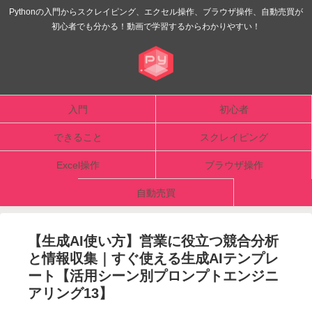
Pythonの入門からスクレイピング、エクセル操作、ブラウザ操作、自動売買が
初心者でも分かる！動画で学習するからわかりやすい！
入門
初心者
できること
スクレイピング
Excel操作
ブラウザ操作
自動売買
【生成AI使い方】営業に役立つ競合分析
と情報収集｜すぐ使える生成AIテンプレ
ート【活用シーン別プロンプトエンジニ
アリング13】