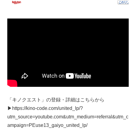
「キノクエスト」の登録・詳細はこちらから
▶︎https://kino-code.com/united_lp/?
utm_source=youtube.com&utm_medium=referral&utm_c
ampaign=PEuse13_gaiyo_united_lp/