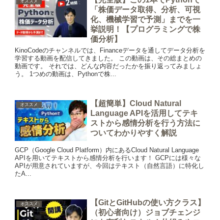
オススメ
「株価データ取得、分析、可視
化、機械学習で予測」までを一
挙説明！【プログラミングで株
価分析】
KinoCodeのチャンネルでは、Financeデータを通してデータ分析を
学習する動画を配信してきました。 この動画は、その総まとめの
動画です。 それでは、どんな内容だったかを振り返ってみましょ
う。 1つめの動画は、Pythonで株...
【超簡単】Cloud Natural
オススメ
Language APIを活用してテキ
ストから感情分析を行う方法に
ついてわかりやすく解説
GCP（Google Cloud Platform）内にあるCloud Natural Language
APIを用いてテキストから感情分析を行います！ GCPには様々な
APIが用意されていますが、今回はテキスト（自然言語）に特化し
たA...
【GitとGitHubの使い方クラス】
オススメ
（初心者向け）ジョブチェンジ