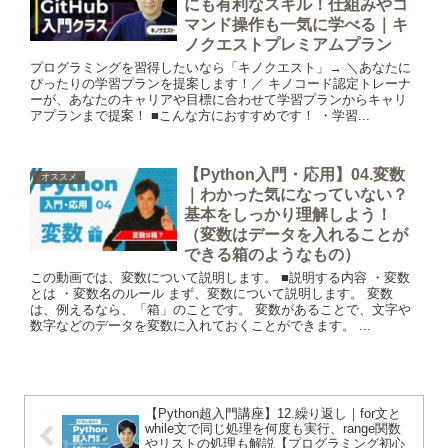
にも有利なスキル！仕組みやコ
マンド操作も一気に学べる｜キ
ノクエストプレミアムプラン
プログラミングを習得したいなら「キノクエスト」→ ＼あなたに
ぴったりの学習プランを提案します！／ キノコード認定トレーナ
ーが、あなたのキャリアや目標に合わせて学習プランからキャリ
アプランまで提案！ ■こんな方におすすめです！ ・学習...
【Python入門・応用】04.変数
オススメ
｜わかった気になっていない？
基本をしっかり理解しよう！
（変数はデータを入れることが
できる箱のようなもの）
この動画では、変数について説明します。 ■説明する内容 ・変数
とは ・変数名のルール まず、変数について説明します。 変数
は、例えるなら、「箱」のことです。 変数があることで、文字や
数字などのデータを変数に入れておくことができます。 ...
【Python超入門講座】12.繰り返し｜for文と
while文で同じ処理を何度も実行、range関数
やリストの処理も解説【プログラミング初心