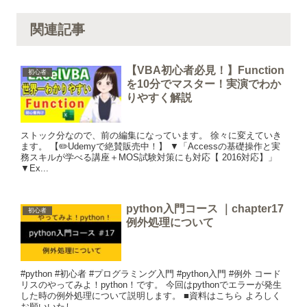
関連記事
【VBA初心者必見！】Function
初心者
を10分でマスター！実演でわか
りやすく解説
ストック分なので、前の編集になっています。 徐々に変えていき
ます。 【✏️Udemyで絶賛販売中！】 ▼「Accessの基礎操作と実
務スキルが学べる講座＋MOS試験対策にも対応【 2016対応】」
▼Ex...
python入門コース ｜chapter17
初心者
例外処理について
#python #初心者 #プログラミング入門 #python入門 #例外 コード
リスのやってみよ！python！です。 今回はpythonでエラーが発生
した時の例外処理について説明します。 ■資料はこちら よろしく
お願いいたし...