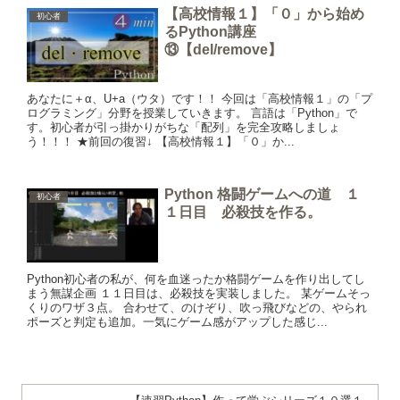
【高校情報１】「０」から始め
初心者
るPython講座
⑬【del/remove】
あなたに＋α、U+a（ウタ）です！！ 今回は「高校情報１」の「プ
ログラミング」分野を授業していきます。 言語は「Python」で
す。初心者が引っ掛かりがちな「配列」を完全攻略しましょ
う！！！ ★前回の復習↓ 【高校情報１】「０」か...
Python 格闘ゲームへの道 １
初心者
１日目 必殺技を作る。
Python初心者の私が、何を血迷ったか格闘ゲームを作り出してし
まう無謀企画 １１日目は、必殺技を実装しました。 某ゲームそっ
くりのワザ３点。 合わせて、のけぞり、吹っ飛びなどの、やられ
ポーズと判定も追加。一気にゲーム感がアップした感じ...