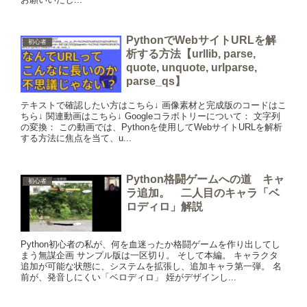
PythonでWebサイトURLを解
初心者
析する方法【urllib, parse,
quote, unquote, urlparse,
parse_qs】
テキストで確認したい方はこちら↓ 画像素材と完成版のコードはこ
ちら↓ 関連動画はこちら↓ Googleコラボトリーについて： 文字列
の変換： この動画では、Pythonを使用してWebサイトURLを解析
する方法に焦点を当て、u...
Python格闘ゲームへの道 キャ
初心者
ラ追加。 二人目のキャラ「ベ
ロディロ」解説
Python初心者の私が、何を血迷ったか格闘ゲームを作り出してし
まう無謀企画 サンプル版は一区切り。 そして本編。 キャラクタ
追加が可能な状態に、システムを拡張し、追加キャラ第一弾。 名
前が、発音しにくい「ベロディロ」 姪がデザインし...