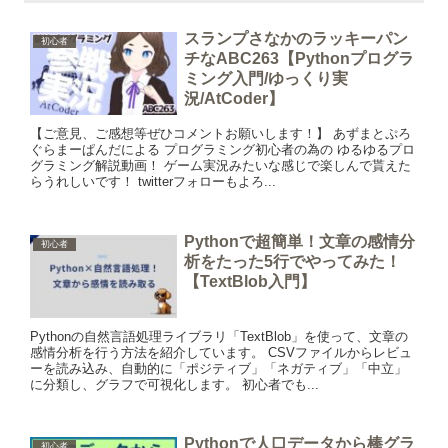
スランプさなかのラッキーパン
初心者
チなABC263【Pythonプログラ
ミング入門/ゆっくり実
況/AtCoder】
【ご意見、ご感想等ぜひコメントお願いします！】 あずまとぷろ
ぐらまーぱんだによる プログラミング初心者の為の ゆるゆるプロ
グラミング解説動画！ ゲーム実況みたいな感じで楽しんで貰えた
らうれしいです！ twitterフォローもよろ...
Pythonで超簡単！文章の感情分
初心者
析をたった5行でやってみた！
【TextBlob入門】
Pythonの自然言語処理ライブラリ「TextBlob」を使って、文章の
感情分析を行う方法を紹介しています。 CSVファイルからレビュ
ーを読み込み、自動的に「ポジティブ」「ネガティブ」「中立」
に分類し、グラフで可視化します。 初心者でも...
Pythonで人口データから棒グラ
初心者