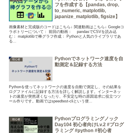
フを作成する【pandas, drop,
to_numeric, matplotlib,
japanize_matplotlib, figsize】
画像素材と完成版のコードはこちら↓ 関連動画はこちら↓ Googleコ
ラボトリーについて： 前回の動画： pandasでCSVを読み込
む： matplotlibで棒グラフ作成： Pythonと人気のライブラリであ
る...
Pythonでネットワーク速度を自
初心者
動測定＆記録する方法
Pythonを使ってネットワークの速度を自動で測定し、その結果を
ログファイルに記録する方法を詳しく解説します。インターネッ
トの速度が突然遅くなったり、不安定な時の原因追求に役立つツ
ール作りです。動画ではspeedtest-cliという便...
Pythonプログラミングノック
初心者
Day104 初心者向けLv.2 #プログ
ラミング #python #初心者