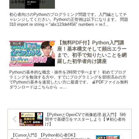
初心者向けのPythonのプログラミング問題です。入門編としてチ
ャレンジしてください。Pythonの正答例は以下になります。 問題
310 import re string = "abc123def456" numbers = re.f...
【無料PDF付】Python入門講
初心者
座！基本構文そして頻出エラー
まで、初手で知りたいことを網
羅した初学者向け講座
Pythonの基本的な概念・操作を2時間で学べます！ 初めてプログ
ラミングを勉強する方や、すでにプログラミングを習得済みの方
でPythonの基本を速習したい方に最適です。 🍎PDFファイル無料
ダウンロードはこちらから →...
【PythonとOpenCVで画像処理 超入門】 5時
間半で基礎①をマスターしよう【🔰初心者向
け】
【Cursor入門】【Python初心者OK】