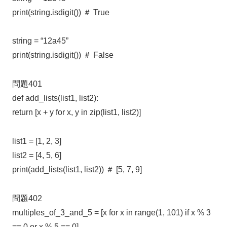
print(string.isdigit()) ＃ True
string = “12a45”
print(string.isdigit()) ＃ False
問題401
def add_lists(list1, list2):
return [x + y for x, y in zip(list1, list2)]
list1 = [1, 2, 3]
list2 = [4, 5, 6]
print(add_lists(list1, list2)) ＃ [5, 7, 9]
問題402
multiples_of_3_and_5 = [x for x in range(1, 101) if x % 3
== 0 or x % 5 == 0]