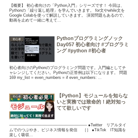
【概要】 初心者向けの「Python入門」シリーズです！ 今回は、
Pythonの「繰り返し処理」を学んでいきます。 for文やwhile文を
Google Colabを使って解説していきます。 演習問題もあるので、
動画を止めて一緒に考えて...
Pythonプログラミングノック
初心者
Day057 初心者向け #プログラミ
ング #python #初心者
初心者向けのPythonのプログラミング問題です。入門編としてチ
ャレンジしてください。Pythonの正答例は以下になります。 問題
169 my_list = even_numbers = if even_numbers: ...
【Python】モジュールを知らな
初心者
いと実務では致命的！絶対知っ
てて欲しいです
--------------------------------------------------------------- ●Twitter リアルタイ
ムでのつぶやき、ビジネス情報を発信 ［］ ●TikTok IT知識を
楽しく吸収...