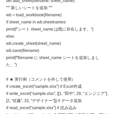
def add_sheet(filename, sheet_name):
“”” 新しいシートを追加 “””
wb = load_workbook(filename)
if sheet_name in wb.sheetnames:
print(f”シート sheet_name は既に存在します。”)
else:
wb.create_sheet(sheet_name)
wb.save(filename)
print(f”filename に sheet_name シートを追加しまし
た。”)
# ★ 実行例（コメントを外して使用）
# create_excel(“sample.xlsx”) # Excel作成
# write_excel(“sample.xlsx”, [[1, “田中”, 28, “エンジニア”],
[2, “佐藤”, 32, “デザイナー”]]) # データ追加
# read_excel(“sample.xlsx”) # 読み込み