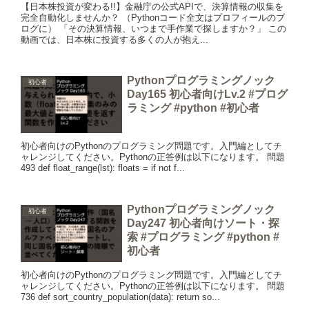
【日本株投資が変わる!!】金融庁の公式APIで、決算情報の収集を
完全自動化しませんか？ （Pythonコード全文はプロフィールのブ
ログに） 「その決算情報、いつまで手作業で探しますか？」 この
動画では、日本株に投資する多くの人が抱え...
Pythonプログラミングノック
初心者
Day165 初心者向けLv.2 #プログ
ラミング #python #初心者
初心者向けのPythonのプログラミング問題です。入門編としてチ
ャレンジしてください。Pythonの正答例は以下になります。 問題
493 def float_range(lst): floats = if not f...
Pythonプログラミングノック
初心者
Day247 初心者向けソート・探
索 #プログラミング #python #
初心者
初心者向けのPythonのプログラミング問題です。入門編としてチ
ャレンジしてください。Pythonの正答例は以下になります。 問題
736 def sort_country_population(data): return so...