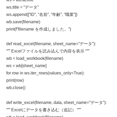
ws.title = “データ”
ws.append([“ID”, “名前”, “年齢”, “職業”])
wb.save(filename)
print(f”filename を作成しました。”)
def read_excel(filename, sheet_name=”データ”):
“”” Excelファイルを読み込んで内容を表示 “””
wb = load_workbook(filename)
ws = wb[sheet_name]
for row in ws.iter_rows(values_only=True):
print(row)
wb.close()
def write_excel(filename, data, sheet_name=”データ”):
“”” Excelにデータを書き込む（追記） “””