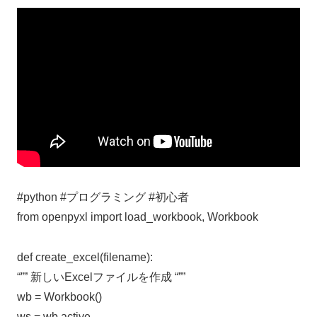
#python #プログラミング #初心者
from openpyxl import load_workbook, Workbook
def create_excel(filename):
“”” 新しいExcelファイルを作成 “””
wb = Workbook()
ws = wb.active