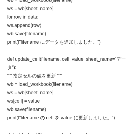
wb = load_workbook(filename)
ws = wb[sheet_name]
for row in data:
ws.append(row)
wb.save(filename)
print(f”filename にデータを追加しました。”)
def update_cell(filename, cell, value, sheet_name=”デー
タ”):
“”” 指定セルの値を更新 “””
wb = load_workbook(filename)
ws = wb[sheet_name]
ws[cell] = value
wb.save(filename)
print(f”filename の cell を value に更新しました。”)