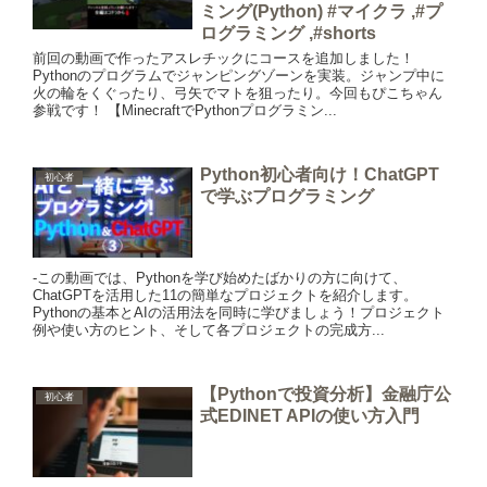
ミング(Python) #マイクラ ,#プ
ログラミング ,#shorts
前回の動画で作ったアスレチックにコースを追加しました！
Pythonのプログラムでジャンピングゾーンを実装。ジャンプ中に
火の輪をくぐったり、弓矢でマトを狙ったり。今回もぴこちゃん
参戦です！ 【MinecraftでPythonプログラミン...
Python初心者向け！ChatGPT
初心者
で学ぶプログラミング
-この動画では、Pythonを学び始めたばかりの方に向けて、
ChatGPTを活用した11の簡単なプロジェクトを紹介します。
Pythonの基本とAIの活用法を同時に学びましょう！プロジェクト
例や使い方のヒント、そして各プロジェクトの完成方...
【Pythonで投資分析】金融庁公
初心者
式EDINET APIの使い方入門