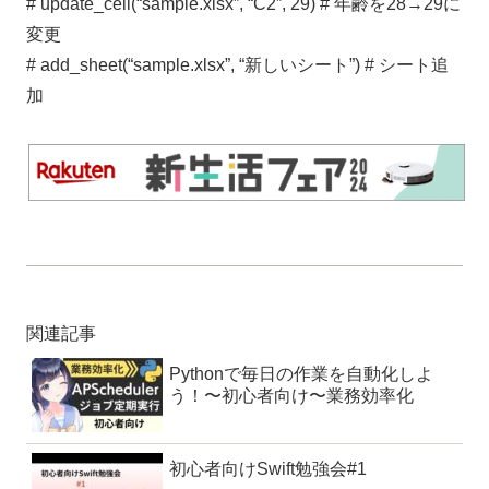
# update_cell(“sample.xlsx”, “C2”, 29) # 年齢を28→29に
変更
# add_sheet(“sample.xlsx”, “新しいシート”) # シート追
加
関連記事
Pythonで毎日の作業を自動化しよ
う！〜初心者向け〜業務効率化
初心者向けSwift勉強会#1