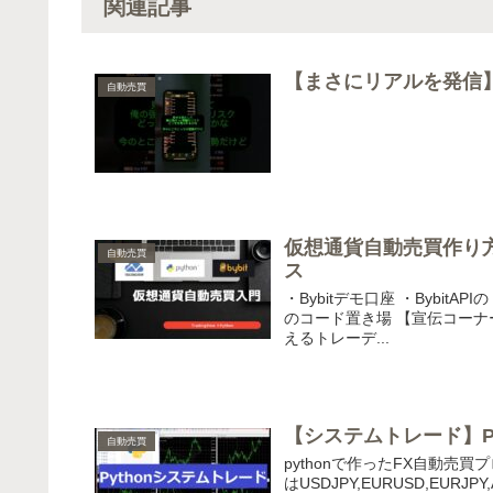
関連記事
【まさにリアルを発信】 FX
自動売買
仮想通貨自動売買作り方入
自動売買
ス
・Bybitデモ口座 ・Bybi
のコード置き場 【宣伝コーナー
えるトレーデ...
【システムトレード】P
自動売買
pythonで作ったFX自動
はUSDJPY,EURUSD,EURJ