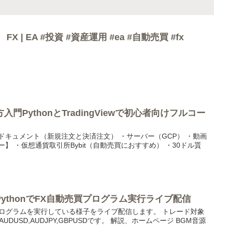
 | EA #投資 #資産運用 #ea #自動売買 #fx
門PythonとTradingViewで初心者向けフルコー
tAPIのドキュメント（新規注文と決済注文） ・サーバー（GCP） ・動画
】 ・仮想通貨取引所Bybit（自動売買におすすめ） ・30ドル貰
ythonでFX自動売買プログラム実行ライブ配信
売買プログラムを実行している様子をライブ配信します。 トレード対象
PY,AUDUSD,AUDJPY,GBPUSDです。 解説、ホームページ BGM音源