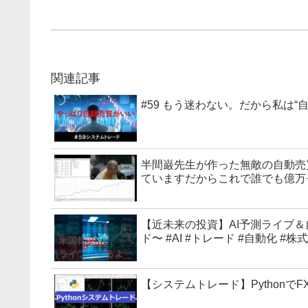
関連記事
#59 もう迷わない。だから私は“
半間巌先生が作った無敵の自動売
ていますだからこれで誰でも億万
【近未来の投資】AI予測ライブ
ド〜 #AI #トレード #自動化 #株式
【システムトレード】Python