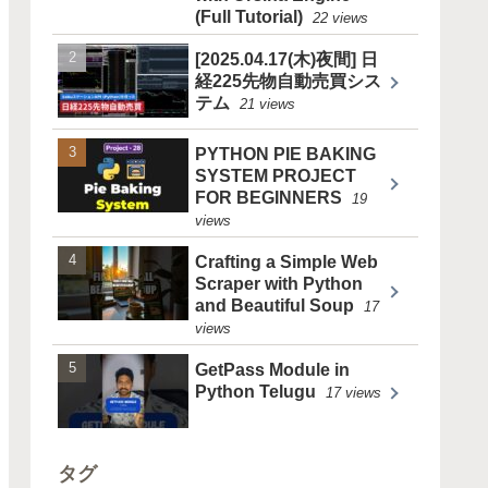
(Full Tutorial)
22 views
[2025.04.17(木)夜間] 日
経225先物自動売買シス
テム
21 views
PYTHON PIE BAKING
SYSTEM PROJECT
FOR BEGINNERS
19
views
Crafting a Simple Web
Scraper with Python
and Beautiful Soup
17
views
GetPass Module in
Python Telugu
17 views
タグ