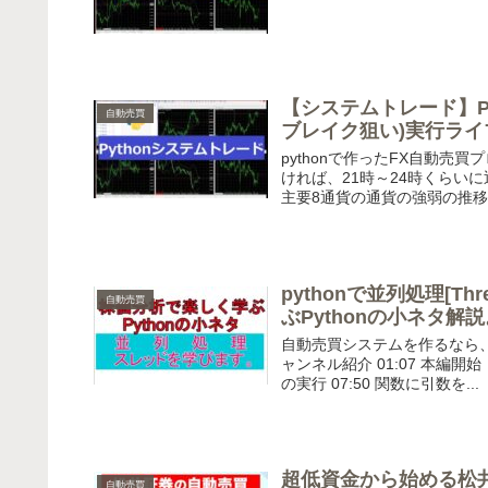
【システムトレード】P
自動売買
ブレイク狙い)実行ライ
pythonで作ったFX自動
ければ、21時～24時くらい
主要8通貨の通貨の強弱の推移を
pythonで並列処理[
自動売買
ぶPythonの小ネタ解
自動売買システムを作るなら、必
ャンネル紹介 01:07 本編開始
の実行 07:50 関数に引数を...
超低資金から始める松井
自動売買