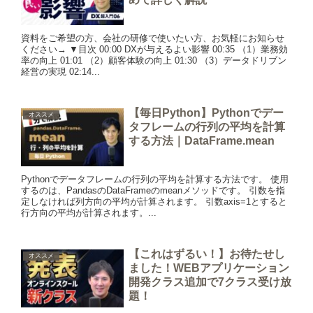
資料をご希望の方、会社の研修で使いたい方、お気軽にお知らせ
ください→ ▼目次 00:00 DXが与えるよい影響 00:35 （1）業務効
率の向上 01:01 （2）顧客体験の向上 01:30 （3）データドリブン
経営の実現 02:14...
【毎日Python】Pythonでデー
オススメ
タフレームの行列の平均を計算
する方法｜DataFrame.mean
Pythonでデータフレームの行列の平均を計算する方法です。 使用
するのは、PandasのDataFrameのmeanメソッドです。 引数を指
定しなければ列方向の平均が計算されます。 引数axis=1とすると
行方向の平均が計算されます。...
【これはずるい！】お待たせし
オススメ
ました！WEBアプリケーション
開発クラス追加で7クラス受け放
題！