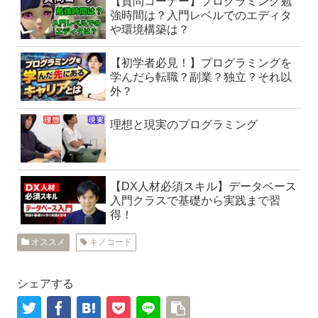
【質問コーナー】プログラミング勉
強時間は？入門レベルでのエディタ
や環境構築は？
【初学者必見！】プログラミングを
学んだら転職？副業？独立？それ以
外？
理想と現実のプログラミング
【DX人材必須スキル】データベース
入門クラスで基礎から実践まで習
得！
オススメ
キノコード
シェアする