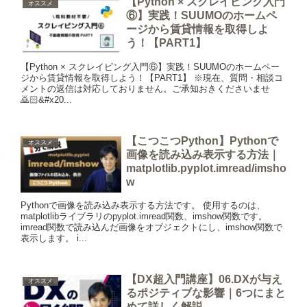
【Python × スクレイピング入門
オススメ
⑥】実践！SUUMOのホームペ
ージから賃貸情報を取得しよ
う！【PART1】
【Python × スクレイピング入門⑥】実践！SUUMOのホームペー
ジから賃貸情報を取得しよう！【PART1】 ※現在、質問・相談コ
メントの返信は対応しておりません。ご承知おきくださいませ
🙇🏻&#x20...
【こつこつPython】Pythonで
オススメ
画像を読み込み表示する方法｜
matplotlib.pyplot.imread/imsho
w
Pythonで画像を読み込み表示する方法です。 使用するのは、
matplotlibライブラリのpyplot.imread関数、imshow関数です。
imread関数で読み込んだ画像をオブジェクトにし、imshow関数で
表示します。 i...
【DX超入門講座】06.DXが与え
オススメ
るポジティブな影響｜6つにまと
めて詳しく解説