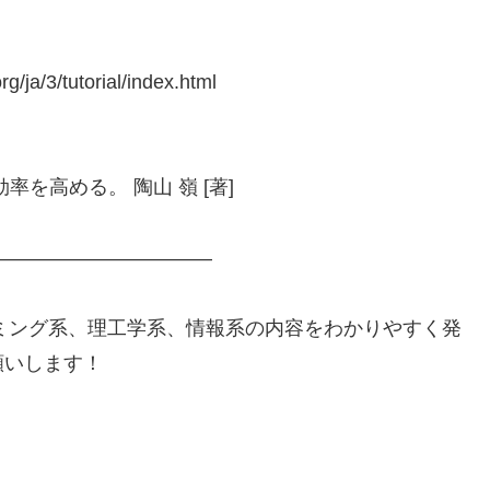
a/3/tutorial/index.html
率を高める。 陶山 嶺 [著]
——————————–
では、プログラミング系、理工学系、情報系の内容をわかりやすく発
願いします！