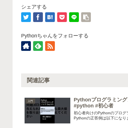
シェアする
Pythonちゃんをフォローする
関連記事
Pythonプログラミング
入門
#python #初心者
初心者向けのPythonのプ
Pythonの正答例は以下になります。 問題301 