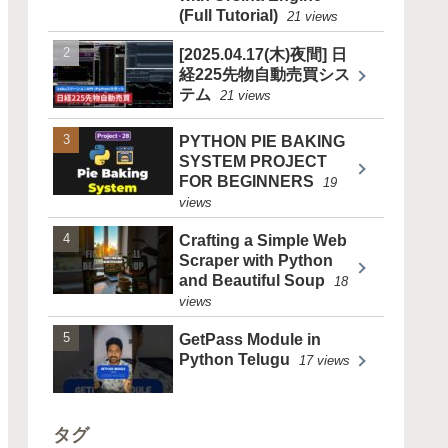
(Full Tutorial)
21 views
[2025.04.17(木)夜間] 日
経225先物自動売買シス
テム
21 views
PYTHON PIE BAKING
SYSTEM PROJECT
FOR BEGINNERS
19
views
Crafting a Simple Web
Scraper with Python
and Beautiful Soup
18
views
GetPass Module in
Python Telugu
17 views
タグ