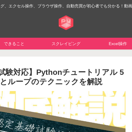
イピング、エクセル操作、ブラウザ操作、自動売買が初心者でも分かる！動
できること
スクレイピング
Excel操作
試験対応】Pythonチュートリアル 5
の基本とループのテクニックを解説