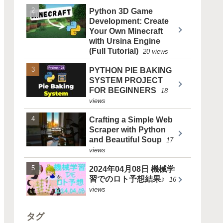
Python 3D Game
Development: Create
Your Own Minecraft
with Ursina Engine
(Full Tutorial)
20 views
PYTHON PIE BAKING
SYSTEM PROJECT
FOR BEGINNERS
18
views
Crafting a Simple Web
Scraper with Python
and Beautiful Soup
17
views
2024年04月08日 機械学
習でのロト予想結果♪
16
views
タグ