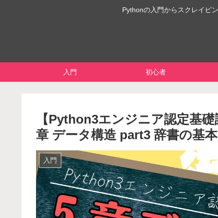
Pythonの入門からスクレ
入門
初心者
【Python3エンジニア認定基礎
章 データ構造 part3 辞書
入門