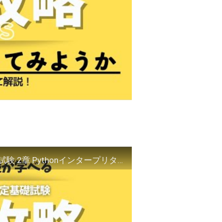
【Pythonの資格】Python3エンジニア認定基礎試験 2章 Pythonインタープリタの使い方