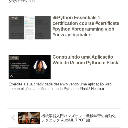
タ分析 #Python
🔥Python Essentials 1
学習
certification course #certificate
#python #programming #job
#new #yt #jobalert
Construindo uma Aplicação
学習
Web de IA com Python e Flask
Exercite a sua criatividade desenvolvendo uma aplicação web
com inteligência artificial usando Python e Flask! Nesta a...
機械学習入門ハンズオン：機械学習の自動化
テクニック AutoML TPOT 編