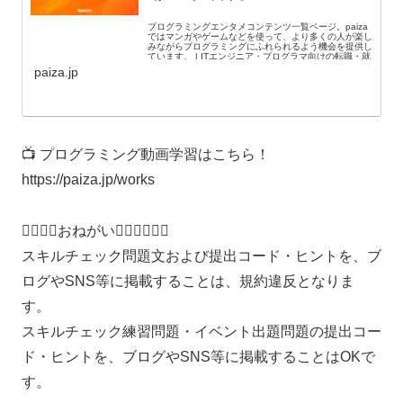
プログラミングエンタメコンテンツ一覧ページ。paiza
ではマンガやゲームなどを使って、より多くの人が楽し
みながらプログラミングにふれられるよう機会を提供し
ています。 | ITエンジニア・プログラマ向けの転職・就
活・学習サービス【paiza（パイザ）】
paiza.jp
📺 プログラミング動画学習はこちら！
https://paiza.jp/works
🙇‍♂️🙇‍♂️おねがい🙇‍♂️🙇‍♂️🙇‍♂️
スキルチェック問題文および提出コード・ヒントを、ブ
ログやSNS等に掲載することは、規約違反となりま
す。
スキルチェック練習問題・イベント出題問題の提出コー
ド・ヒントを、ブログやSNS等に掲載することはOKで
す。