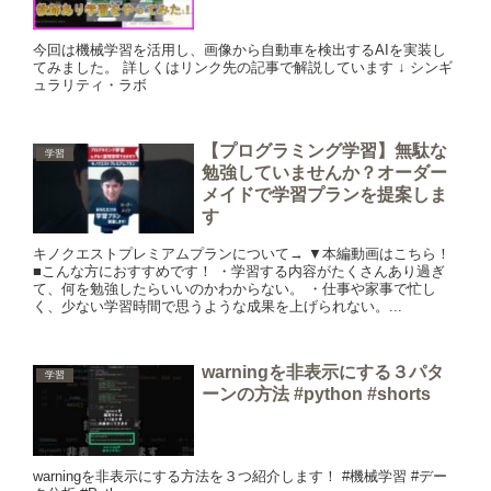
今回は機械学習を活用し、画像から自動車を検出するAIを実装し
てみました。 詳しくはリンク先の記事で解説しています ↓ シンギ
ュラリティ・ラボ
【プログラミング学習】無駄な
学習
勉強していませんか？オーダー
メイドで学習プランを提案しま
す
キノクエストプレミアムプランについて→ ▼本編動画はこちら！
■こんな方におすすめです！ ・学習する内容がたくさんあり過ぎ
て、何を勉強したらいいのかわからない。 ・仕事や家事で忙し
く、少ない学習時間で思うような成果を上げられない。...
warningを非表示にする３パタ
学習
ーンの方法 #python #shorts
warningを非表示にする方法を３つ紹介します！ #機械学習 #デー