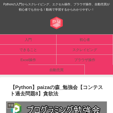
Pythonの入門からスクレイピング、エクセル操作、ブラウザ操作、自動売買が
初心者でも分かる！動画で学習するからわかりやすい！
入門
初心者
できること
スクレイピング
Excel操作
ブラウザ操作
自動売買
【Python】paizaの森_勉強会【コンテス
ト過去問題8】貪欲法
学習