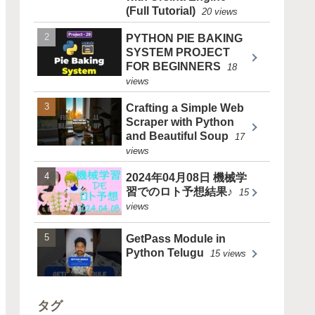
(Full Tutorial)
20 views
PYTHON PIE BAKING
SYSTEM PROJECT
FOR BEGINNERS
18
views
Crafting a Simple Web
Scraper with Python
and Beautiful Soup
17
views
2024年04月08日 機械学
習でのロト予想結果♪
15
views
GetPass Module in
Python Telugu
15 views
タグ