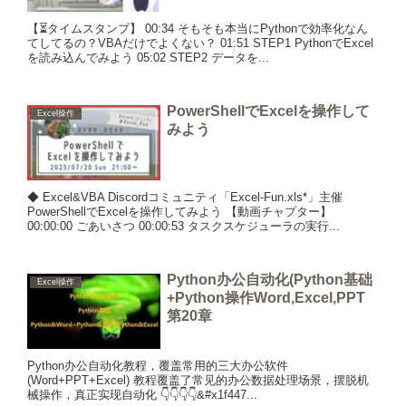
【⏳タイムスタンプ】 00:34 そもそも本当にPythonで効率化なん
てしてるの？VBAだけでよくない？ 01:51 STEP1 PythonでExcel
を読み込んでみよう 05:02 STEP2 データを...
PowerShellでExcelを操作して
Excel操作
みよう
◆ Excel&VBA Discordコミュニティ「Excel-Fun.xls*」主催
PowerShellでExcelを操作してみよう 【動画チャプター】
00:00:00 ごあいさつ 00:00:53 タスクスケジューラの実行...
Python办公自动化(Python基础
Excel操作
+Python操作Word,Excel,PPT
第20章
Python办公自动化教程，覆盖常用的三大办公软件
(Word+PPT+Excel) 教程覆盖了常见的办公数据处理场景，摆脱机
械操作，真正实现自动化 👇👇👇👇&#x1f447...