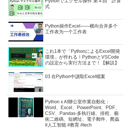
Pythonでエクセル操作 第４回 計算
式
Python操作Excel——横向合并多个
工作表为一个工作表
これ1本で「PythonによるExcel開発
環境」が作れる！PythonとVSCode
の設定から実行方法まで！【解説】
03 在Python中讀取Excel檔案
Python x AI辦公室作業自動化：
Word、Excel、PowerPoint、PDF、
CSV、Pandas-多執行緒、排程、藝
術二維碼、短網址、電子郵件、爬蟲
#人工智能 #教育 #tech