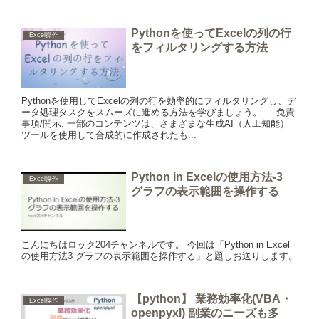
Pythonを使ってExcelの列の行
Excel操作
をフィルタリングする方法
Pythonを使用してExcelの列の行を効率的にフィルタリングし、デ
ータ処理タスクをスムーズに進める方法を学びましょう。 --- 免責
事項/開示: 一部のコンテンツは、さまざまな生成AI（人工知能）
ツールを使用して合成的に作成されたも...
Python in Excelの使用方法-3
Excel操作
グラフの表示範囲を操作する
こんにちはロック204チャンネルです。 今回は「Python in Excel
の使用方法3 グラフの表示範囲を操作する」と題しお送りします。
【python】 業務効率化(VBA・
Excel操作
openpyxl) 副業のニーズも多