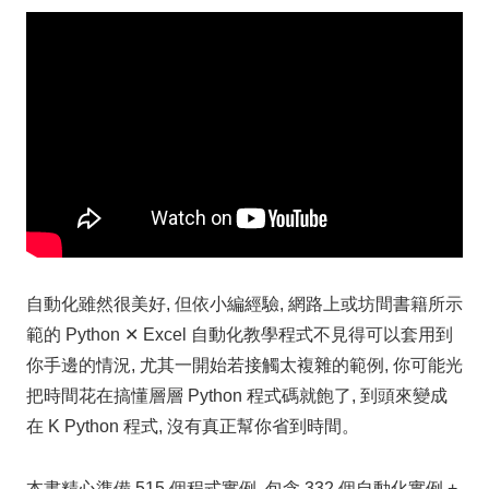
自動化雖然很美好, 但依小編經驗, 網路上或坊間書籍所示
範的 Python ✕ Excel 自動化教學程式不見得可以套用到
你手邊的情況, 尤其一開始若接觸太複雜的範例, 你可能光
把時間花在搞懂層層 Python 程式碼就飽了, 到頭來變成
在 K Python 程式, 沒有真正幫你省到時間。
本書精心準備 515 個程式實例, 包含 332 個自動化實例 +