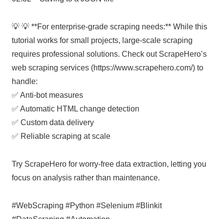
💡 💡 **For enterprise-grade scraping needs:** While this
tutorial works for small projects, large-scale scraping
requires professional solutions. Check out ScrapeHero’s
web scraping services (https://www.scrapehero.com/) to
handle:
✅ Anti-bot measures
✅ Automatic HTML change detection
✅ Custom data delivery
✅ Reliable scraping at scale
Try ScrapeHero for worry-free data extraction, letting you
focus on analysis rather than maintenance.
#WebScraping #Python #Selenium #Blinkit