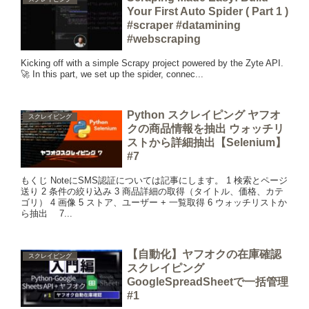
Your First Auto Spider ( Part 1 )
#scraper #datamining
#webscraping
Kicking off with a simple Scrapy project powered by the Zyte API.
🚀 In this part, we set up the spider, connec...
Python スクレイピング ヤフオ
スクレイピング
クの商品情報を抽出 ウォッチリ
ストから詳細抽出【Selenium】
#7
もくじ NoteにSMS認証については記事にします。 1 検索とページ
送り 2 条件の絞り込み 3 商品詳細の取得（タイトル、価格、カテ
ゴリ） 4 画像 5 ストア、ユーザー + 一覧取得 6 ウォッチリストか
ら抽出 7...
【自動化】ヤフオクの在庫確認
スクレイピング
スクレイピング
GoogleSpreadSheetで一括管理
#1