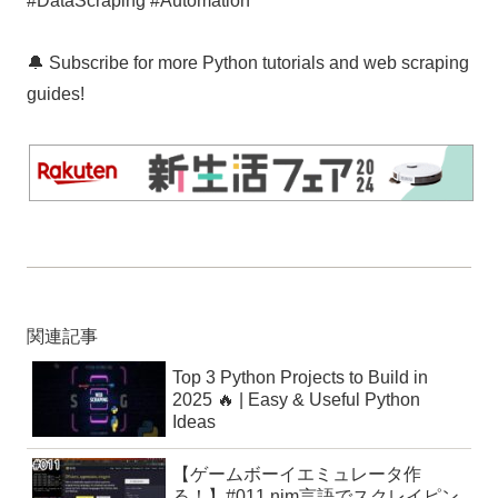
#DataScraping #Automation
🔔 Subscribe for more Python tutorials and web scraping
guides!
関連記事
Top 3 Python Projects to Build in
2025 🔥 | Easy & Useful Python
Ideas
【ゲームボーイエミュレータ作
る！】#011 nim言語でスクレイピン