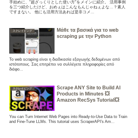
手始めに、"超ざっくりとした使い方"をメインに紹介。 活用事例
を三つ紹介したけど、おめぇはこんなもんじゃねぇよな…？素人
ですまない。 他にも活用方法あれば是非コメ...
Μάθε τα βασικά για το web
スクレイピング
scraping με την Python
Το web scraping είναι η διαδικασία εξαγωγής δεδομένων από
ιστότοπους. Σας επιτρέπει να συλλέγετε πληροφορίες από
διάφο...
Scrape ANY Site to Build AI
スクレイピング
Products in Minutes 💥
Amazon RecSys Tutorial💥
You can Turn Internet Web Pages into Ready-to-Use Data to Train
and Fine-Tune LLMs. This tutorial uses ScraperAPI's Am...