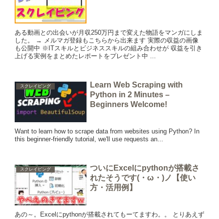
ある動画との出会いが月収250万円まで変えた物語をマンガにしま
した。 → メルマガ登録もこちらから出来ます 実際の収益の画像
も公開中 ※ITスキルとビジネススキルの組み合わせが 収益を引き
上げる実例をまとめたレポートをプレゼント中 ...
Learn Web Scraping with
スクレイピング
Python in 2 Minutes –
Beginners Welcome!
Want to learn how to scrape data from websites using Python? In
this beginner-friendly tutorial, we'll use requests an...
ついにExcelにpythonが搭載さ
スクレイピング
れたそうです(・ω・)ノ【使い
方・活用例】
あの～。Excelにpythonが搭載されてもーてますわ。。 とりあえず