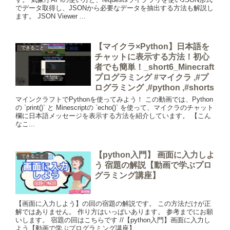
でデータ取得し、JSONから必要なデータを抽出する方法も解説し
ます。 JSON Viewer ...
【マイクラ×Python】日本語を
できること
チャットに表示する方法！初心
者でも簡単！_short6_Minecraft
プログラミング #マイクラ ,#プ
ログラミング ,#python ,#shorts
マインクラフトでPythonを使ってみよう！ この動画では、Python
の `print()` と Minescriptの `echo()` を使って、マイクラのチャット
欄に日本語メッセージを表示する方法を紹介しています。 【こん
なこ...
【python入門】 画面に入力しよ
できること
う 宿題の解説【動画で学ぶプロ
グラミング講座】
【画面に入力しよう】の回の宿題の解説です。 この方法だけが正
解ではありません。 作り方はいっぱいあります。 参考までにお願
いします。 宿題の回はこちらです //【python入門】画面に入力し
よう【動画で学ぶプログラミング講座】 ...