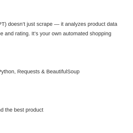
) doesn’t just scrape — it analyzes product data
e and rating. It’s your own automated shopping
 Python, Requests & BeautifulSoup
d the best product