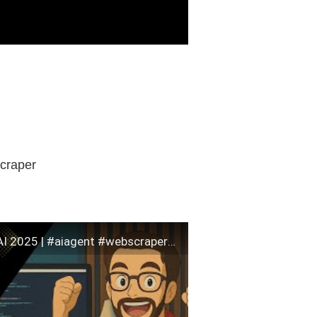
Scraper
BUILD AI Agent Scraper With Python and OPENAI 2025 | #aiagent #webscraper #amazon