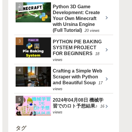
Python 3D Game
Development: Create
Your Own Minecraft
with Ursina Engine
(Full Tutorial)
20 views
PYTHON PIE BAKING
SYSTEM PROJECT
FOR BEGINNERS
18
views
Crafting a Simple Web
Scraper with Python
and Beautiful Soup
17
views
2024年04月08日 機械学
習でのロト予想結果♪
16
views
タグ