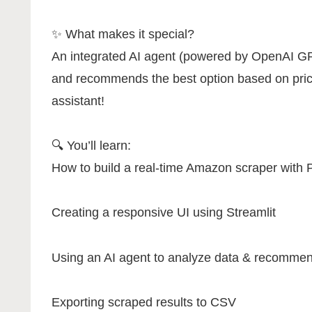
✨ What makes it special?
An integrated AI agent (powered by OpenAI GPT
and recommends the best option based on pric
assistant!
🔍 You’ll learn:
How to build a real-time Amazon scraper with
Creating a responsive UI using Streamlit
Using an AI agent to analyze data & recommen
Exporting scraped results to CSV