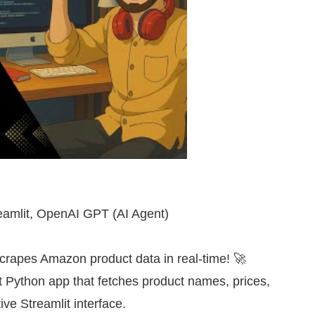
eamlit, OpenAI GPT (AI Agent)
 scrapes Amazon product data in real-time! 🚀
rt Python app that fetches product names, prices,
ive Streamlit interface.