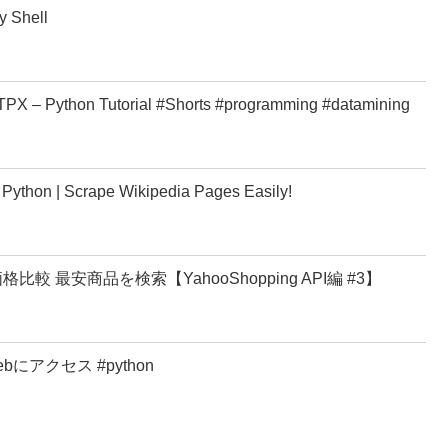
y Shell
PX – Python Tutorial #Shorts #programming #datamining
 Python | Scrape Wikipedia Pages Easily!
格比較 最安商品を検索【YahooShopping API編 #3】
ebにアクセス #python