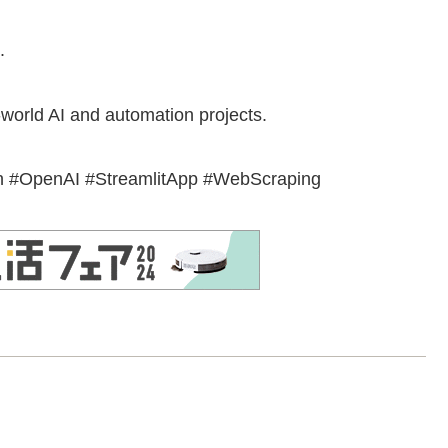
.
world AI and automation projects.
n #OpenAI #StreamlitApp #WebScraping