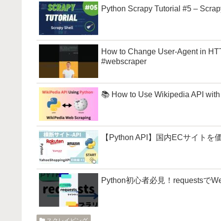
Python Scrapy Tutorial #5 – Scrap
How to Change User-Agent in HTT
#webscraper
📚 How to Use Wikipedia API with
【Python API】国内ECサイトを価
Python初心者必見！requestsでW
スクレイピング