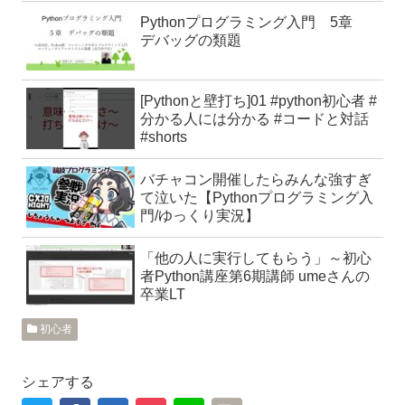
Pythonプログラミング入門 5章
デバッグの類題
[Pythonと壁打ち]01 #python初心者 #
分かる人には分かる #コードと対話
#shorts
バチャコン開催したらみんな強すぎ
て泣いた【Pythonプログラミング入
門/ゆっくり実況】
「他の人に実行してもらう」～初心
者Python講座第6期講師 umeさんの
卒業LT
初心者
シェアする