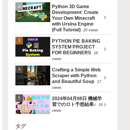
Python 3D Game
Development: Create
Your Own Minecraft
with Ursina Engine
(Full Tutorial)
20 views
PYTHON PIE BAKING
SYSTEM PROJECT
FOR BEGINNERS
18
views
Crafting a Simple Web
Scraper with Python
and Beautiful Soup
17
views
2024年04月08日 機械学
習でのロト予想結果♪
16
views
タグ