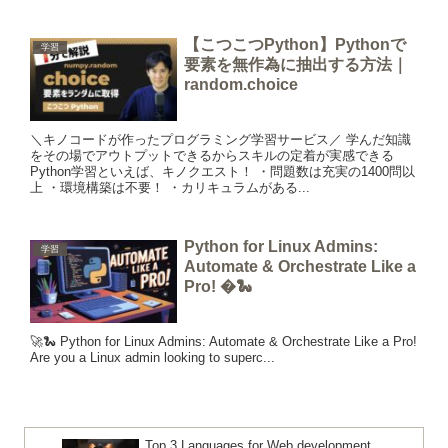
【こつこつPython】Pythonで
学習
要素を無作為に抽出する方法｜
random.choice
＼キノコードが作ったプログラミング学習サービス／ 学んだ知識
をその場でアウトプットできるからスキルの定着が実感できる
Python学習といえば、キノクエスト！ ・問題数は充実の1400問以
上 ・環境構築は不要！ ・カリキュラムがある...
Python for Linux Admins:
学習
Automate & Orchestrate Like a
Pro! �🐍
🚀🐍 Python for Linux Admins: Automate & Orchestrate Like a Pro!
Are you a Linux admin looking to superc...
Top 3 Languages for Web development