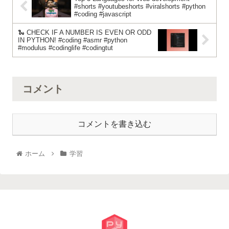
#shorts #youtubeshorts #viralshorts #python
#coding #javascript
🐍 CHECK IF A NUMBER IS EVEN OR ODD
IN PYTHON! #coding #asmr #python
#modulus #codinglife #codingtut
コメント
コメントを書き込む
ホーム
学習