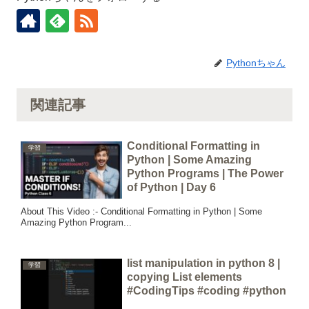
Pythonちゃん
関連記事
Conditional Formatting in
学習
Python | Some Amazing
Python Programs | The Power
of Python | Day 6
About This Video :- Conditional Formatting in Python | Some
Amazing Python Program...
list manipulation in python 8 |
学習
copying List elements
#CodingTips #coding #python