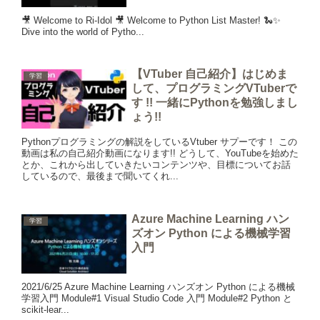
🎥 Welcome to Ri-Idol 🎥 Welcome to Python List Master! 🐍✨
Dive into the world of Pytho...
【VTuber 自己紹介】はじめま
学習
して、プログラミングVTuberで
す !! 一緒にPythonを勉強しまし
ょう!!
Pythonプログラミングの解説をしているVtuber サプーです！ この
動画は私の自己紹介動画になります!! どうして、YouTubeを始めた
とか、これから出していきたいコンテンツや、目標についてお話
しているので、最後まで聞いてくれ...
Azure Machine Learning ハン
学習
ズオン Python による機械学習
入門
2021/6/25 Azure Machine Learning ハンズオン Python による機械
学習入門 Module#1 Visual Studio Code 入門 Module#2 Python と
scikit-lear...