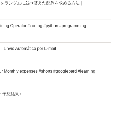
nで要素をランダムに並べ替えた配列を求める方法｜
Slicing Operator #coding #python #programming
 | Envio Automático por E-mail
our Monthly expenses #shorts #googlebard #learning
ロト予想結果♪