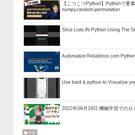
【こつこつPython】Pytho
numpy.random.permutation
Slice Lists IN Python Using The 
Automatize Relatórios com Python
Use bard & python to Visualize y
2022年09月19日 機械学習での
学習