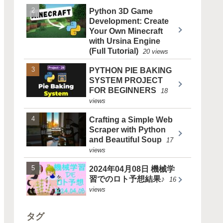
Python 3D Game
Development: Create
Your Own Minecraft
with Ursina Engine
(Full Tutorial)
20 views
PYTHON PIE BAKING
SYSTEM PROJECT
FOR BEGINNERS
18
views
Crafting a Simple Web
Scraper with Python
and Beautiful Soup
17
views
2024年04月08日 機械学
習でのロト予想結果♪
16
views
タグ