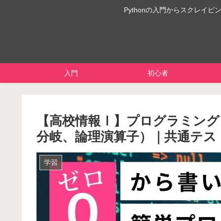
Pythonの入門からスクレ
入門
初心者
【高校情報Ⅰ】プログラミング 選
分岐、論理演算子）｜共通テスト
学習