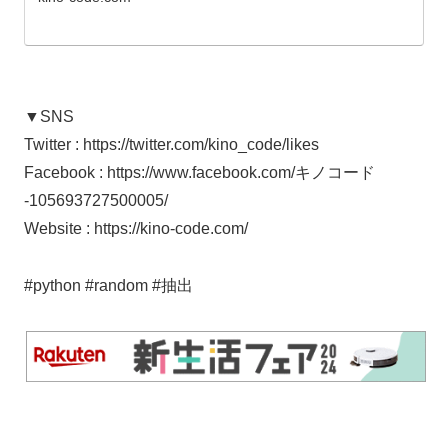
▼SNS
Twitter : https://twitter.com/kino_code/likes
Facebook : https://www.facebook.com/キノコード
-105693727500005/
Website : https://kino-code.com/
#python #random #抽出