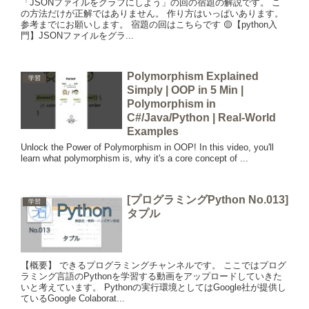
「JSONファイルをグラフにしよう」の回の宿題の解説です。 こ
の方法だけが正解ではありません。 作り方はいっぱいあります。
参考までにお願いします。 宿題の回はこちらです 🟡【python入
門】JSONファイルをグラ...
Polymorphism Explained
学習
Simply | OOP in 5 Min |
Polymorphism in
C#/Java/Python | Real-World
Examples
Unlock the Power of Polymorphism in OOP! In this video, you'll
learn what polymorphism is, why it's a core concept of ...
[プログラミングPython No.013]
学習
タプル
【概要】 できるプログラミングチャンネルです。 ここではプログ
ラミング言語のPythonを学習する動画をアップロードしていきた
いと考えています。 Pythonの実行環境としてはGoogle社が提供し
ているGoogle Colaborat...