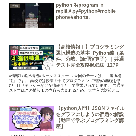
python 🐍program in
学習
replit.#.py#python#mobile
phone#shorts.
【高校情報Ⅰ】プログラミング
学習
選択構造の基本_Python編（条
件、分岐、論理演算子）｜共通
テスト完全攻略勉強法_127P
#情報1#選択構造#ルークススクール 今回のテーマは、「選択構
造」です。 高校では授業の中でプログラミング言語の基礎を学
び、ITリテラシーなどが情報１として学習されています。 共通テ
ストではこの情報１の内容も含まれるため、大学入試対策と...
【python入門】JSONファイル
学習
をグラフにしようの宿題の解説
【動画で学ぶプログラミング講
座】