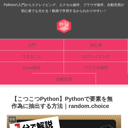
Pythonの入門からスクレイピング、エクセル操作、ブラウザ操作、自動売買が
初心者でも分かる！動画で学習するからわかりやすい！
入門
初心者
できること
スクレイピング
Excel操作
ブラウザ操作
自動売買
【こつこつPython】Pythonで要素を無
作為に抽出する方法｜random.choice
学習