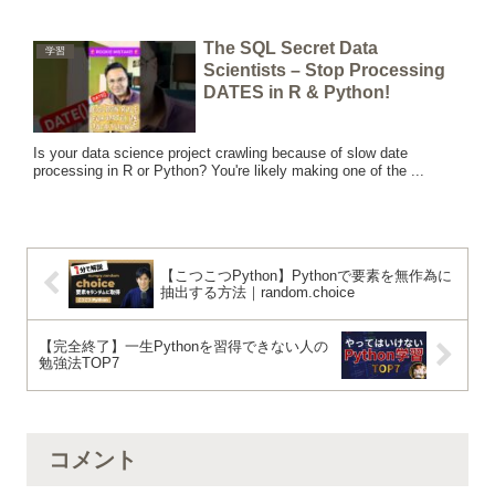
The SQL Secret Data
学習
Scientists – Stop Processing
DATES in R & Python!
Is your data science project crawling because of slow date
processing in R or Python? You're likely making one of the ...
【こつこつPython】Pythonで要素を無作為に
抽出する方法｜random.choice
【完全終了】一生Pythonを習得できない人の
勉強法TOP7
コメント