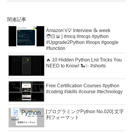
関連記事
Amazon’s💡 Interview 📝 week
🧑🏻‍💻 | #mcq #mcqs #python
#Upgrade2Python #loops #google
#function
🔥 10 Hidden Python List Tricks You
NEED to Know! 🐍✨ #shorts
Free Certification Courses #python
#coding #skills #course #technology
[プログラミングPython No.020] 文字
列フォーマット