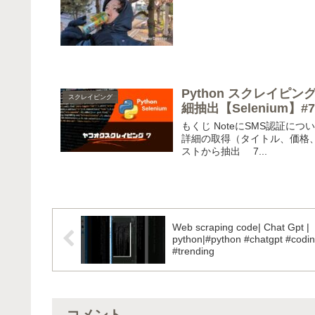
Python スクレイピ
スクレイピング
細抽出【Selenium】#
もくじ NoteにSMS認証につ
詳細の取得（タイトル、価格、カ
ストから抽出 7...
Web scraping code| Chat Gpt |
python|#python #chatgpt #codi
#trending
コメント