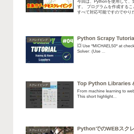
今回は、Pythonを使用し
す。 プログラムを作成するこ
すべて対応可能ですのでやりた
Python Scrapy Tutoria
スクレイピング
💥 Use *MICHAEL50* at checko
Solver: (Use ...
Top Python Libraries
スクレイピング
From machine learning to web 
This short highlight...
PythonでのWEBス
スクレイピング