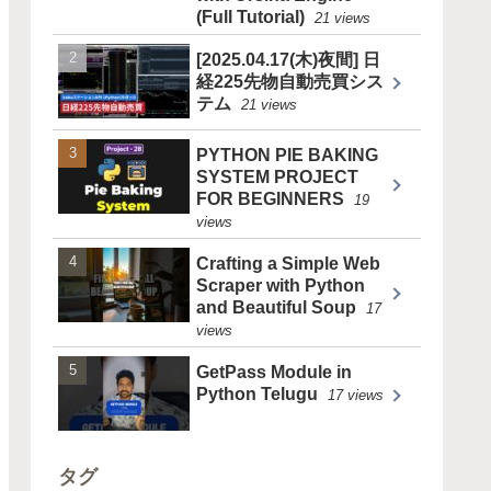
(Full Tutorial)
21 views
[2025.04.17(木)夜間] 日
経225先物自動売買シス
テム
21 views
PYTHON PIE BAKING
SYSTEM PROJECT
FOR BEGINNERS
19
views
Crafting a Simple Web
Scraper with Python
and Beautiful Soup
17
views
GetPass Module in
Python Telugu
17 views
タグ