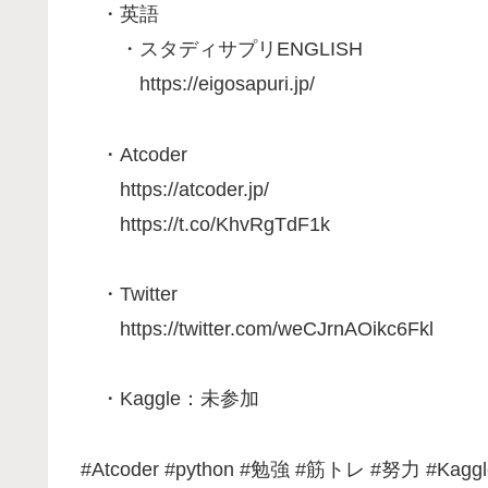
・英語
・スタディサプリENGLISH
https://eigosapuri.jp/
・Atcoder
https://atcoder.jp/
https://t.co/KhvRgTdF1k
・Twitter
https://twitter.com/weCJrnAOikc6Fkl
・Kaggle：未参加
#Atcoder #python #勉強 #筋トレ #努力 #Kaggle