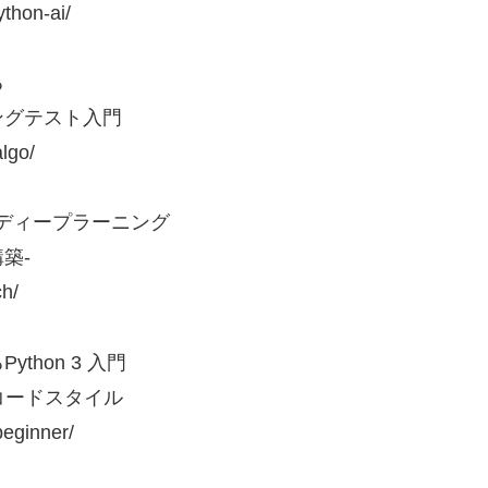
hon-ai/
る
ングテスト入門
lgo/
するディープラーニング
築-
h/
hon 3 入門
コードスタイル
ginner/