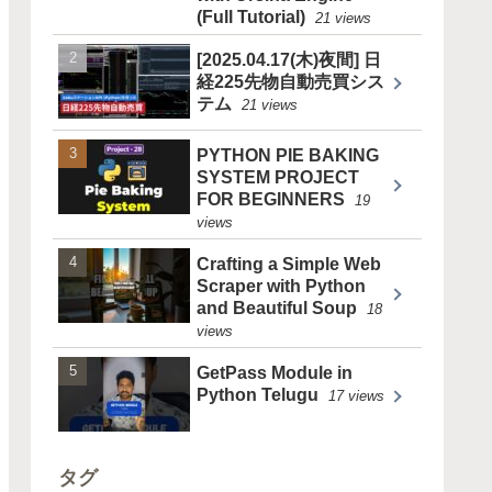
(Full Tutorial)
21 views
[2025.04.17(木)夜間] 日
経225先物自動売買シス
テム
21 views
PYTHON PIE BAKING
SYSTEM PROJECT
FOR BEGINNERS
19
views
Crafting a Simple Web
Scraper with Python
and Beautiful Soup
18
views
GetPass Module in
Python Telugu
17 views
タグ