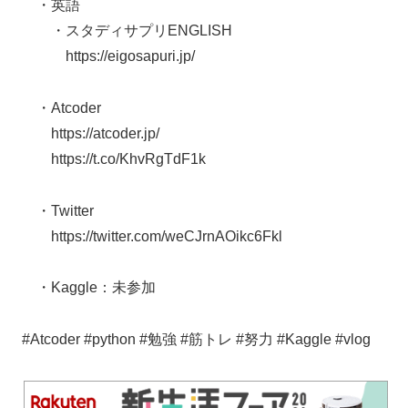
・英語
・スタディサプリENGLISH
https://eigosapuri.jp/
・Atcoder
https://atcoder.jp/
https://t.co/KhvRgTdF1k
・Twitter
https://twitter.com/weCJrnAOikc6Fkl
・Kaggle：未参加
#Atcoder #python #勉強 #筋トレ #努力 #Kaggle #vlog