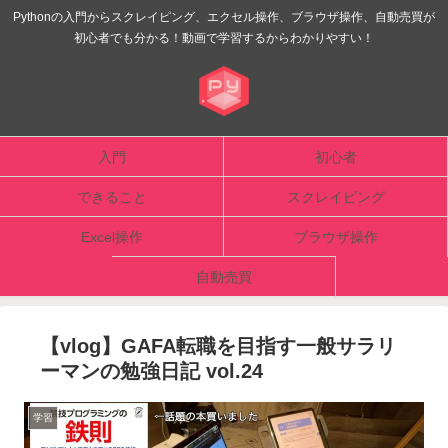
Pythonの入門からスクレイピング、エクセル操作、ブラウザ操作、自動売買が
初心者でも分かる！動画で学習するからわかりやすい！
入門
初心者
できること
スクレイピング
Excel操作
ブラウザ操作
自動売買
【vlog】GAFA転職を目指す一般サラリ
ーマンの勉強日記 vol.24
学習