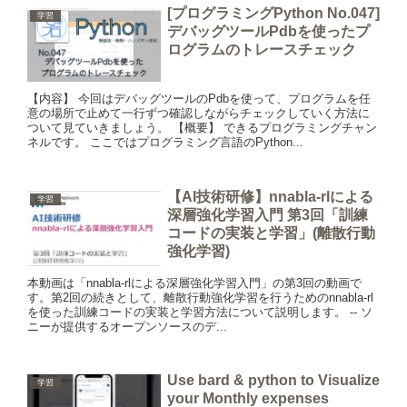
[プログラミングPython No.047]
学習
デバッグツールPdbを使ったプ
ログラムのトレースチェック
【内容】 今回はデバッグツールのPdbを使って、プログラムを任
意の場所で止めて一行ずつ確認しながらチェックしていく方法に
ついて見ていきましょう。 【概要】 できるプログラミングチャン
ネルです。 ここではプログラミング言語のPython...
【AI技術研修】nnabla-rlによる
学習
深層強化学習入門 第3回「訓練
コードの実装と学習」(離散行動
強化学習)
本動画は「nnabla-rlによる深層強化学習入門」の第3回の動画で
す。第2回の続きとして、離散行動強化学習を行うためのnnabla-rl
を使った訓練コードの実装と学習方法について説明します。 -- ソ
ニーが提供するオープンソースのデ...
Use bard & python to Visualize
学習
your Monthly expenses