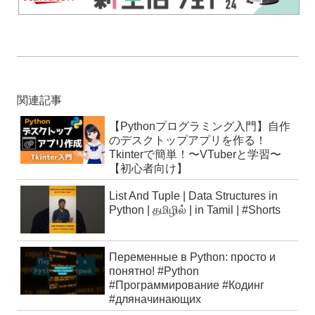
関連記事
【Pythonプログラミング入門】自作
のデスクトップアプリを作る！
Tkinterで簡単！〜VTuberと学習〜
【初心者向け】
List And Tuple | Data Structures in
Python | தமிழில் | in Tamil | #Shorts
Переменные в Python: просто и
понятно! #Python
#Программирование #Кодинг
#дляначинающих