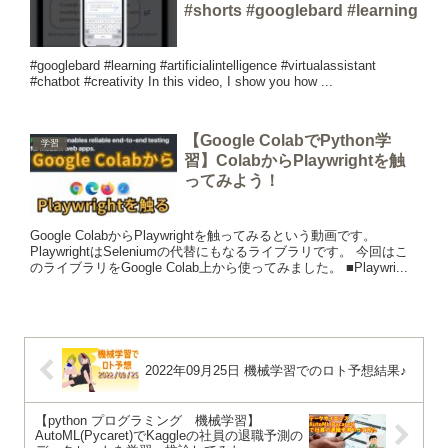
#shorts #googlebard #learning
#googlebard #learning #artificialintelligence #virtualassistant
#chatbot #creativity In this video, I show you how ...
【Google ColabでPython学
学習
習】ColabからPlaywrightを触
ってみよう！
Google ColabからPlaywrightを触ってみるという動画です。
PlaywrightはSeleniumの代替にもなるライブラリです。 今回はこ
のライブラリをGoogle Colab上から使ってみました。 ■Playwri...
2022年09月25日 機械学習でのロト予想結果♪
【python プログラミング 機械学習】
AutoML(Pycaret)でKaggleの社員の退職予測の