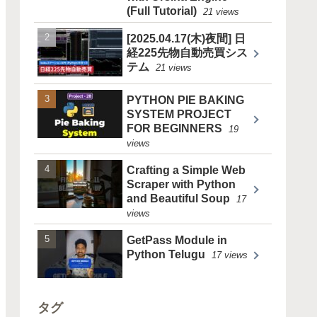
(Full Tutorial)
21 views
[2025.04.17(木)夜間] 日
経225先物自動売買シス
テム
21 views
PYTHON PIE BAKING
SYSTEM PROJECT
FOR BEGINNERS
19
views
Crafting a Simple Web
Scraper with Python
and Beautiful Soup
17
views
GetPass Module in
Python Telugu
17 views
タグ