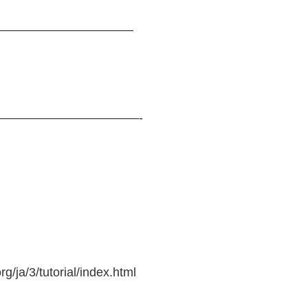
——————————–
———————————-
a/3/tutorial/index.html