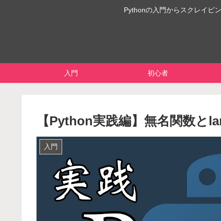
Pythonの入門からスクレ
入門
初心者
【Python実践編】無名関数とlam
入門