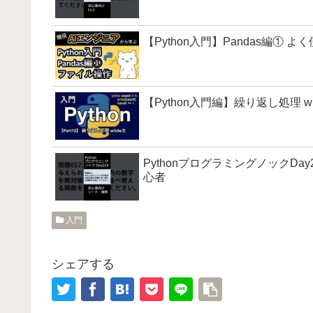
【Python入門】Pandas編①
【Python入門編】繰り返し処理 whi
PythonプログラミングノックDay
心者
入門
シェアする