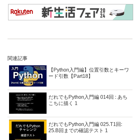
関連記事
【Python入門編】位置引数とキーワ
ード引数【Part18】
だれでもPython入門編 014回 : あち
こちに描く 1
だれでもPython入門編 025.T1回:
25.B回までの確認テスト 1