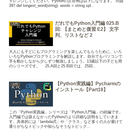
ャレンジしてください。Pythonの正答例は以下になります。 問題
397 def longest_word(string): words = string.spl...
だれでもPython入門編 025.B
入門
回: 【まとめと復習 E2】 文字
列、リストなど 2
大人にも子どにもプログラミングを楽しんでもらうために、いろ
いろなPythonプログラミングを解説します。自分でもパソコンで
手を動かしながら少しずつ勉強しましょう。13歳以下の子ども用
のシリーズです。 25.A回と25.B回では、25回...
【Python実践編】Pycharmの
入門
インストール【Part19】
この「Python実践編」シリーズは「Python入門編」の続編です。
入門編では扱えなかったPythonのより詳細な説明をしていきま
す。具体的には「lambda式」や「クラス」など多くの人が避けて
通りがちなトピックや知らなそうなトピック...