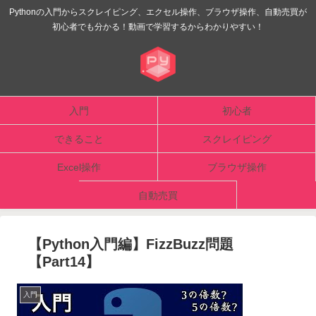
Pythonの入門からスクレイピング、エクセル操作、ブラウザ操作、自動売買が
初心者でも分かる！動画で学習するからわかりやすい！
入門
初心者
できること
スクレイピング
Excel操作
ブラウザ操作
自動売買
【Python入門編】FizzBuzz問題
【Part14】
入門