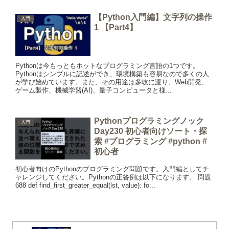
【Python入門編】文字列の操作
入門
1 【Part4】
Pythonは今もっともホットなプログラミング言語の1つです。
Pythonはシンプルに記述ができ、環境構築も容易なので多くの人
が学び始めています。また、その用途は多岐に渡り、Web開発、
ゲーム製作、機械学習(AI)、量子コンピュータと様...
Pythonプログラミングノック
入門
Day230 初心者向けソート・探
索 #プログラミング #python #
初心者
初心者向けのPythonのプログラミング問題です。入門編としてチ
ャレンジしてください。Pythonの正答例は以下になります。 問題
688 def find_first_greater_equal(lst, value): fo...