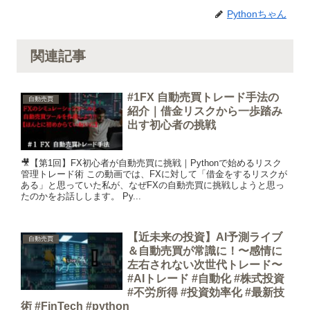
Pythonちゃん
関連記事
#1FX 自動売買トレード手法の
自動売買
紹介｜借金リスクから一歩踏み
出す初心者の挑戦
🎥【第1回】FX初心者が自動売買に挑戦｜Pythonで始めるリスク
管理トレード術 この動画では、FXに対して「借金をするリスクが
ある」と思っていた私が、なぜFXの自動売買に挑戦しようと思っ
たのかをお話しします。 Py...
【近未来の投資】AI予測ライブ
自動売買
＆自動売買が常識に！〜感情に
左右されない次世代トレード〜
#AIトレード #自動化 #株式投資
#不労所得 #投資効率化 #最新技
術 #FinTech #python