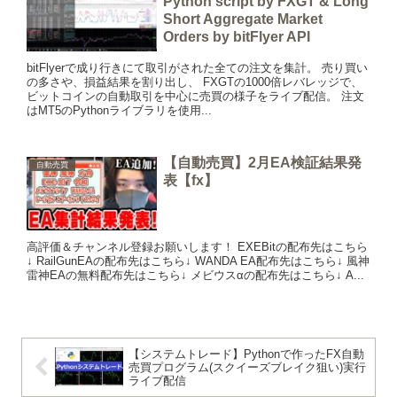
Python script by FXGT & Long
Short Aggregate Market
Orders by bitFlyer API
bitFlyerで成り行きにて取引がされた全ての注文を集計。 売り買い
の多さや、損益結果を割り出し、 FXGTの1000倍レバレッジで、
ビットコインの自動取引を中心に売買の様子をライブ配信。 注文
はMT5のPythonライブラリを使用...
【自動売買】2月EA検証結果発
自動売買
表【fx】
高評価＆チャンネル登録お願いします！ EXEBitの配布先はこちら
↓ RailGunEAの配布先はこちら↓ WANDA EA配布先はこちら↓ 風神
雷神EAの無料配布先はこちら↓ メビウスαの配布先はこちら↓ A...
【システムトレード】Pythonで作ったFX自動
売買プログラム(スクイーズブレイク狙い)実行
ライブ配信