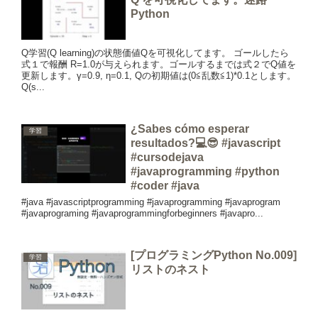
Python
Q学習(Q learning)の状態価値Qを可視化してます。 ゴールしたら
式１で報酬 R=1.0が与えられます。ゴールするまでは式２でQ値を
更新します。γ=0.9, η=0.1, Qの初期値は(0≦乱数≦1)*0.1とします。
Q(s...
¿Sabes cómo esperar
学習
resultados?💻😎 #javascript
#cursodejava
#javaprogramming #python
#coder #java
#java #javascriptprogramming #javaprogramming #javaprogram
#javaprograming #javaprogrammingforbeginners #javapro...
[プログラミングPython No.009]
学習
リストのネスト