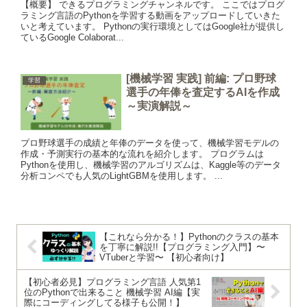
【概要】 できるプログラミングチャンネルです。 ここではプログ
ラミング言語のPythonを学習する動画をアップロードしていきた
いと考えています。 Pythonの実行環境としてはGoogle社が提供し
ているGoogle Colaborat...
[機械学習 実践] 前編: プロ野球
学習
選手の年俸を査定するAIを作成
～実演解説～
プロ野球選手の成績と年俸のデータを使って、機械学習モデルの
作成・予測実行の基本的な流れを紹介します。 プログラムは
Pythonを使用し、機械学習のアルゴリズムは、Kaggle等のデータ
分析コンペでも人気のLightGBMを使用します。 ...
【これなら分かる！】Pythonのクラスの基本
を丁寧に解説!!【プログラミング入門】〜
VTuberと学習〜 【初心者向け】
【初心者必見】プログラミング言語 人気第1
位のPythonで出来ること 機械学習 AI編【実
際にコーディングしてる様子も公開！】