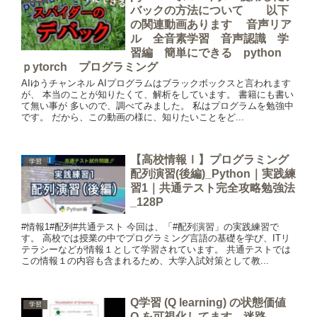
バックの方法について 以下
の関連動画あります 音声リア
ル 全音素学習 音声認識 学
習編 簡単にできる python
ｐytorch プログラミング
AIゆうチャンネル AIプログラムはブラックボックスと言われます
が、 本当のことが知りたくて、解析をしています。 書籍にも書い
て無い事が 多いので、調べてみました。 私はプログラムを勉強中
です。 だから、この動画の様に、知りたいことをど...
【高校情報Ⅰ】プログラミング
学習
配列演習(後編)_Python｜実践練
習1｜共通テスト完全攻略勉強法
_128P
#情報1#配列#共通テスト 今回は、「#配列演習」の実践練習で
す。 高校では授業の中でプログラミング言語の基礎を学び、ITリ
テラシーなどが情報１として学習されています。 共通テストでは
この情報１の内容も含まれるため、大学入試対策として教...
Q学習 (Q learning) の状態価値
学習
Q を可視化してます。迷路