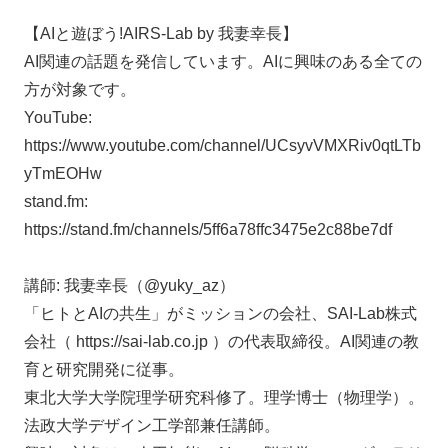
【AIと遊ぼう!AIRS-Lab by 我妻幸長】
AI関連の話題を発信しています。AIに興味のある全ての
方が対象です。
YouTube:
https://www.youtube.com/channel/UCsyvVMXRiv0qtLTb
yTmEOHw
stand.fm:
https://stand.fm/channels/5ff6a78ffc3475e2c88be7df
講師: 我妻幸長（@yuky_az）
「ヒトとAIの共生」がミッションの会社、SAI-Lab株式
会社（ https://sai-lab.co.jp ）の代表取締役。AI関連の教
育と研究開発に従事。
東北大学大学院理学研究科修了。理学博士（物理学）。
法政大学デザイン工学部兼任講師。