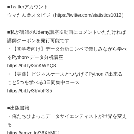
■Twitterアカウント
ウマたん＠スタビジ（https://twitter.com/statistics1012）
■私が講師のUdemy講座※動画にコメントいただければ
講師クーポンを発行可能です
・【初学者向け】データ分析コンペで楽しみながら学べ
るPython×データ分析講座
https://bit.ly/3mKWYQ8
・【実践】ビジネスケースとつなげてPythonで出来る
こと5つを学べる3日間集中コース
https://bit.ly/3bVoFS5
■出版書籍
・俺たちひよっこデータサイエンティストが世界を変え
る
https://amzn.to/36XbMFJ