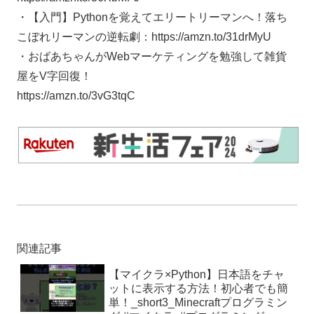
・【入門】Pythonを覚えてエリートリーマンへ！落ち
こぼれリーマンの逆転劇：https://amzn.to/31drMyU
・おばあちゃんがWebマーケティングを勉強して雑貨
屋をV字回復！
https://amzn.to/3vG3tqC
関連記事
【マイクラ×Python】日本語をチャ
ットに表示する方法！初心者でも簡
単！_short3_Minecraftプログラミン