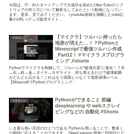
今回は、IT・AIスタートアップで大成功を収めたUber Eatsのソフ
トウェアの作り方について解析をしてみたという動画になってい
ます。是非、見てみてください。 ○youtube原稿を掲載したnote記
事のURL ○グッズ販売サイト...
【マイクラ】ツルハシ持ったら
できること
地形が消えた…！？Pythonと
Minescriptで最強ツルハシ作成
_Part12！ #マイクラ ,#プログラ
ミング ,#shorts
Pythonでマイクラを制御して、ツルハシが“破壊兵器”に進化！？木
→石→鉄→金→ダイヤ→ネザライト…持ち替えるだけで破壊範囲
がどんどん広がる！これはもう採掘じゃなくて地形崩壊レベル…
【MinecraftでPythonプログラミング...
Pythonができること 前編
できること
deeplearning や webスクレイ
ピングなどの 自動化 #Shorts
いま最も熱い言語のひとつである Pythonを用いることで、数多く
の期待に応えることができます。 DeepLearning 簡単に顔認証など