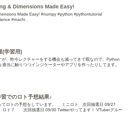
ing & Dimensions Made Easy!
imensions Made Easy! #numpy #python #pythontutorial
ence #machi...
(学習用)
すが、昨今レクチャーをする機会も減ってきて暇なので、Python
ftなどを適当に触りつつインジケーターやアプリを作ったりしてます。
械学習でのロト予想結果♪
てロトの予想をしています。 ミニロト 次回抽選日 09/27
ト７ 次回抽選日 09/30 Twitterやってます！ VTuberグルー