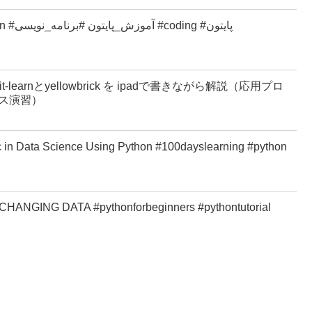
t-learnとyellowbrick を ipadで書きながら解説（応用プロ
ス演習）
c in Data Science Using Python #100dayslearning #python
 CHANGING DATA #pythonforbeginners #pythontutorial