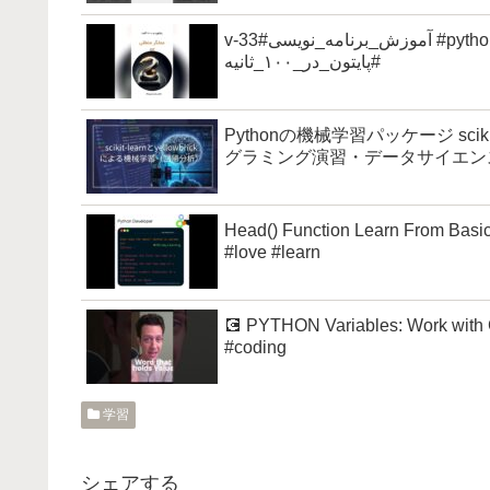
v-33#آموزش_برنامه_نویسی #python #آموزش_پایتون #برنامه_نویسی #coding #پایتون
#پایتون_در_۱۰۰_ثانیه
Pythonの機械学習パッケージ sciki
グラミング演習・データサイエン
Head() Function Learn From Basi
#love #learn
💽 PYTHON Variables: Work with
#coding
学習
シェアする