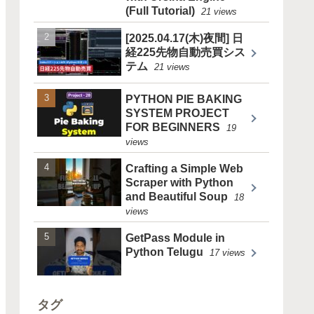
(Full Tutorial)
21 views
[2025.04.17(木)夜間] 日
経225先物自動売買シス
テム
21 views
PYTHON PIE BAKING
SYSTEM PROJECT
FOR BEGINNERS
19
views
Crafting a Simple Web
Scraper with Python
and Beautiful Soup
18
views
GetPass Module in
Python Telugu
17 views
タグ