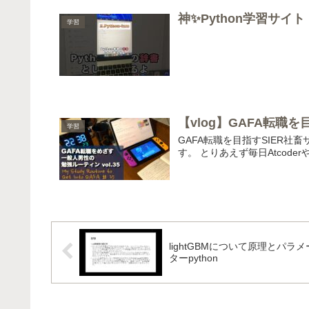
神✨Python学習サイト #
学習
【vlog】GAFA転職を
学習
GAFA転職を目指すSIER
す。 とりあえず毎日Atcoderやります。 T
lightGBMについて原理とパラメ
ターpython