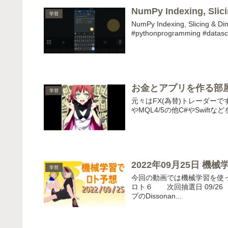
NumPy Indexing, Slic
学習
NumPy Indexing, Slicing & D
#pythonprogramming #datasci
お金とアプリを作る部屋
学習
元々はFX(為替)トレーダーで
やMQL4/5の他C#やSwi
2022年09月25日 機
学習
今回の動画では機械学習を使っ
ロト６ 次回抽選日 09/26 ロ
プのDissonan...