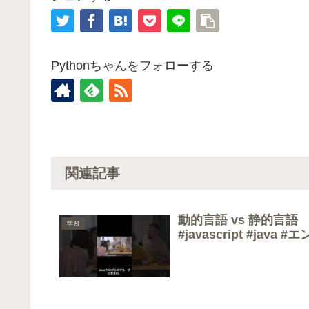
Pythonちゃんをフォローする
関連記事
動的言語 vs 静的言語 #
学習
#javascript #java 