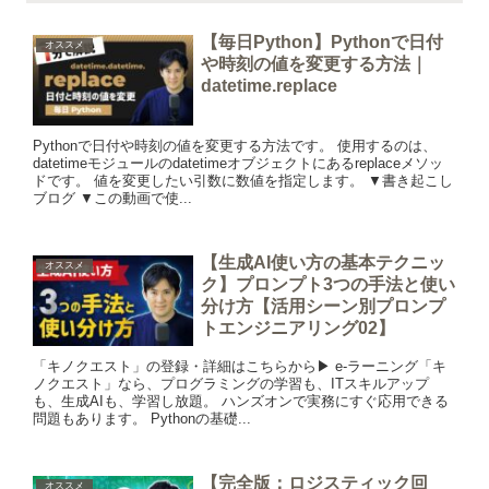
【毎日Python】Pythonで日付
オススメ
や時刻の値を変更する方法｜
datetime.replace
Pythonで日付や時刻の値を変更する方法です。 使用するのは、
datetimeモジュールのdatetimeオブジェクトにあるreplaceメソッ
ドです。 値を変更したい引数に数値を指定します。 ▼書き起こし
ブログ ▼この動画で使...
【生成AI使い方の基本テクニッ
オススメ
ク】プロンプト3つの手法と使い
分け方【活用シーン別プロンプ
トエンジニアリング02】
「キノクエスト」の登録・詳細はこちらから▶︎ e-ラーニング「キ
ノクエスト」なら、プログラミングの学習も、ITスキルアップ
も、生成AIも、学習し放題。 ハンズオンで実務にすぐ応用できる
問題もあります。 Pythonの基礎...
【完全版：ロジスティック回
オススメ