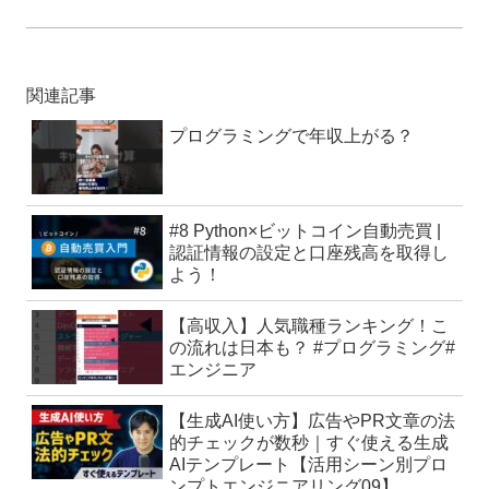
関連記事
プログラミングで年収上がる？
#8 Python×ビットコイン自動売買 |
認証情報の設定と口座残高を取得し
よう！
【高収入】人気職種ランキング！こ
の流れは日本も？ #プログラミング#
エンジニア
【生成AI使い方】広告やPR文章の法
的チェックが数秒｜すぐ使える生成
AIテンプレート【活用シーン別プロ
ンプトエンジニアリング09】