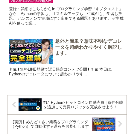
登録・詳細はこちらから▶︎ プログラミング学習「キノクエスト」
なら、Pythonの学習も、ITスキルアップも、生成AIも、学習し放
題。 ハンズオンで実務にすぐ応用できる問題もあります。 ✅生成
AIを使って業...
意外と簡単？意味不明なデコレ
オススメ
ータを超絶わかりやすく解説し
ます。
👨‍💻⬇︎無料LINE登録で近日限定コンテツ公開⬇︎👨‍💻 本日は、
Pythonのデコレータについて超わかりやす...
#14 Python×ビットコイン自動売買 | 条件分岐
を追加して売買ロジックを完成させよう！
【実演】めんどくさい業務をプログラミング
（Python）で自動化する過程をお見せします