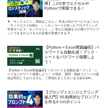
帰】この1本でエクセルや
Pythonで実装できる！
▼「キノクエスト」登録はこちら→ ▼法人向けサービスはこちら
「キノクエストforBiz」→ ＼キノコードが作ったプログラミング
学習サービス「キノクエスト」／ 学んだ知識をその場でアウトプ
ットできるからスキルの定着が実感できる P...
【Python × Excel実践編④】パ
オススメ
スワードも自動生成！ブック・
シートをパスワード保護しよ
う！
【Python × Excel実践編④】パスワードも自動生成！ブック・シ
ートをパスワード保護しよう！ ※現在、質問・相談コメントの返
信は対応しておりません。ご承知おきくださいませ🙇🏻‍&#x...
【プロンプトエンジニアリング
オススメ
超入門】05.効果的なプロンプト
を作る4つのポイント