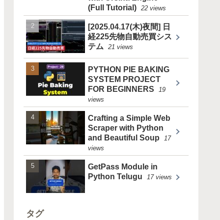
(Full Tutorial)
22 views
[2025.04.17(木)夜間] 日
経225先物自動売買シス
テム
21 views
PYTHON PIE BAKING
SYSTEM PROJECT
FOR BEGINNERS
19
views
Crafting a Simple Web
Scraper with Python
and Beautiful Soup
17
views
GetPass Module in
Python Telugu
17 views
タグ