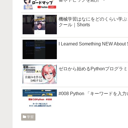
機械学習はなにをどのくらい学ぶと
クール｜Shorts
I Learned Something NEW About S
ゼロから始めるPythonプログラミ
#008 Python 「キーワード
学習