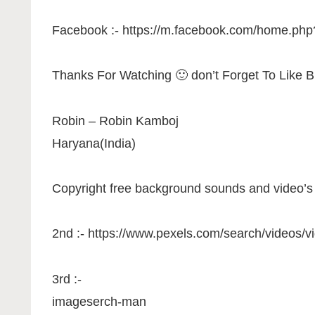
Facebook :- https://m.facebook.com/home.php
Thanks For Watching 🙂 don’t Forget To Li
Robin – Robin Kamboj
Haryana(India)
Copyright free background sounds and video’s :
2nd :- https://www.pexels.com/search/videos/v
3rd :-
imageserch-man