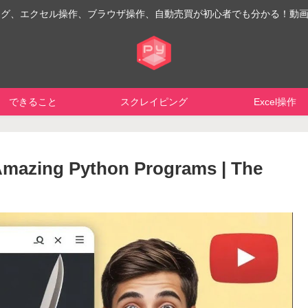
イピング、エクセル操作、ブラウザ操作、自動売買が初心者でも分かる！動
できること
スクレイピング
Excel操作
 Amazing Python Programs | The