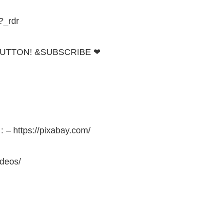
?_rdr
ke BUTTON! &SUBSCRIBE ❤
 – https://pixabay.com/
ideos/