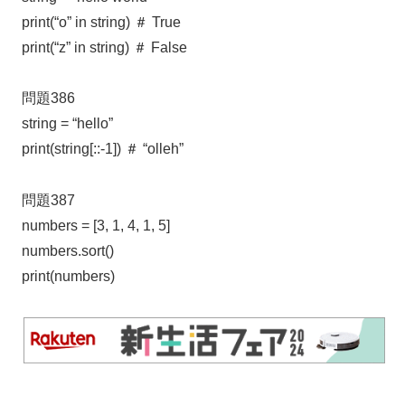
print(“o” in string) ＃ True
print(“z” in string) ＃ False
問題386
string = “hello”
print(string[::-1]) ＃ “olleh”
問題387
numbers = [3, 1, 4, 1, 5]
numbers.sort()
print(numbers)