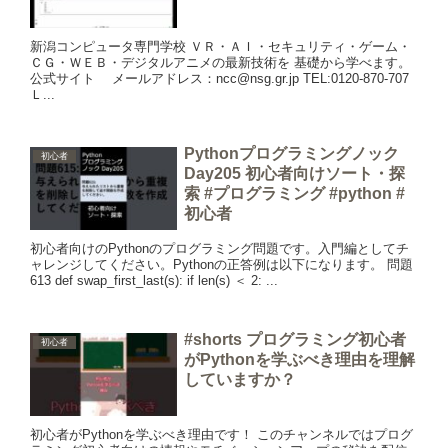
新潟コンピュータ専門学校 ＶＲ・ＡＩ・セキュリティ・ゲーム・
ＣＧ・ＷＥＢ・デジタルアニメの最新技術を 基礎から学べます。
公式サイト メールアドレス：ncc@nsg.gr.jp TEL:0120-870-707
Ｌ...
Pythonプログラミングノック
初心者
Day205 初心者向けソート・探
索 #プログラミング #python #
初心者
初心者向けのPythonのプログラミング問題です。入門編としてチ
ャレンジしてください。Pythonの正答例は以下になります。 問題
613 def swap_first_last(s): if len(s) ＜ 2: ...
#shorts プログラミング初心者
初心者
がPythonを学ぶべき理由を理解
していますか？
初心者がPythonを学ぶべき理由です！ このチャンネルではプログ