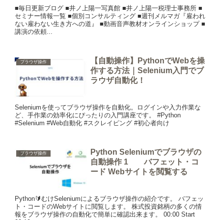
■毎日更新ブログ ■井ノ上陽一写真館 ■井ノ上陽一税理士事務所 ■
セミナー情報一覧 ■個別コンサルティング ■週刊メルマガ『雇われ
ない雇わない生き方への道』 ■動画音声教材オンラインショップ ■
講演の依頼...
【自動操作】PythonでWebを操
ブラウザ操作
作する方法｜Selenium入門でブ
ラウザ自動化！
Seleniumを使ってブラウザ操作を自動化。ログインや入力作業な
ど、手作業の効率化にぴったりの入門講座です。 #Python
#Selenium #Web自動化 #スクレイピング #初心者向け
Python Seleniumでブラウザの
ブラウザ操作
自動操作 1 バフェット・コ
ード Webサイトを閲覧する
Python🔰むけSeleniumによるブラウザ操作の紹介です。 バフェッ
ト・コードのWebサイトに閲覧します。 株式投資銘柄の多くの情
報をブラウザ操作の自動化で簡単に確認出来ます。 00:00 Start