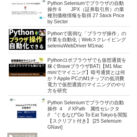
Python Seleniumでブラウザの自動
操作 6 JPX（証券取引所）の業
種別価格情報を取得 27 Stock Price
by Sector
Pythonで面倒な「ブラウザ操作」の
作業を自動化｜Webスクレイピング
seleniuWebDriver M1mac
Pythonロボブラウザでも仮想通貨を
稼ぐBraveブラウザBAT|【M1 Mac
miniでマイニング】暗号通貨とは何
か？Apple PCのM1チップの低消費
電力で仮想通貨のマイニングのやり
方を研究
Python Seleniumでブラウザの自動
操作 ４ // XPath 属性セレクタ
// ”ぐるなび”Go To Eat Tokyoを閲覧
【スクリプト付き】 [25 Selenium
GNavi]
ブラウザ操作