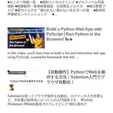
■セミナー情報一覧 ■個別コンサルティング ■プロフィール写真
撮影 ■税務顧問・単発税務相談 社長限定メルマガ ■毎日更新ブ
ログ ■週刊メルマガ『雇われない雇わない生き方への道 ■動画音
声教材オンラインショップ ■...
Build a Python Web App with
ブラウザ操作
PyScript | Run Python in the
Browser! 🐍🔥
In this video, you'll learn how to build a fun and interactive web app
using PyScript, a powerful framework that lets ...
【自動操作】PythonでWebを操
ブラウザ操作
作する方法｜Selenium入門でブ
ラウザ自動化！
Seleniumを使ってブラウザ操作を自動化。ログインや入力作業な
ど、手作業の効率化にぴったりの入門講座です。 #Python
#Selenium #Web自動化 #スクレイピング #初心者向け