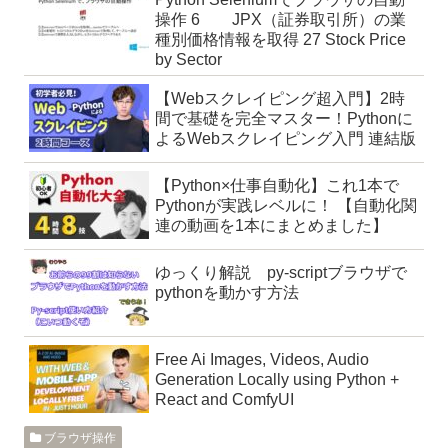
操作 6 JPX（証券取引所）の業
種別価格情報を取得 27 Stock Price
by Sector
【Webスクレイピング超入門】2時
間で基礎を完全マスター！Pythonに
よるWebスクレイピング入門 連結版
【Python×仕事自動化】これ1本で
Pythonが実践レベルに！ 【自動化関
連の動画を1本にまとめました】
ゆっくり解説 py-scriptブラウザで
pythonを動かす方法
Free Ai Images, Videos, Audio
Generation Locally using Python +
React and ComfyUI
ブラウザ操作